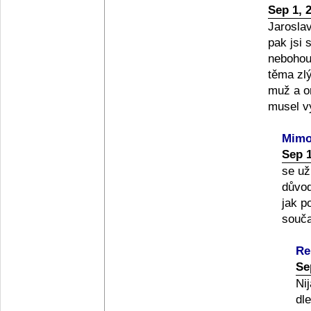
Sep 1, 
Jaroslav
pak jsi 
nebohou
těma zlý
muž a on
musel v
Mimo
Sep 1
se už
důvod
jak p
souča
Re
Se
Ni
dl