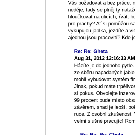
Vás požadovat a bez práce, nau
neděje, tady se plněj ty nata
hloučkovat na ulicích, řvát, h
pro prachy? Ať si pomůžou sam
vykupujou jablka, jezdíte a vid
ajednou jsou pracovití? Kde j
Re: Re: Gheta
Aug 31, 2012 12:16:33 AM
Házíte je do jednoho pytle
ze sběru napadaných jablek
mohli vybudovat systém fi
Jinak, pokud máte trpěliv
si pokus. Obvolejte inzer
99 procent bude místo obs
závěrem, snad je lepší, po
ruce. Z osobní zkušenosti
velmi slušné pracující Rom
Re: Re: Re: Gheta