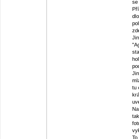
se
Př
dl
po
zd
Ji
"A
st
ho
po
Ji
ml
tu
kr
uv
Na
ta
fo
vyk
To