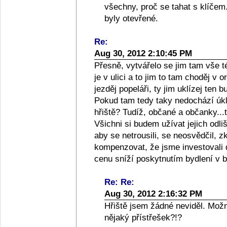
všechny, proč se tahat s klíčem
byly otevřené.
Re:
Aug 30, 2012 2:10:45 PM
Přesně, vytvářelo se jim tam vše tém
je v ulici a to jim to tam choděj v
jezděj popeláři, ty jim uklízej ten 
Pokud tam tedy taky nedochází úk
hřiště? Tudíž, občané a občanky...
Všichni si budem užívat jejich odli
aby se netrousili, se neosvědčil,
kompenzovat, že jsme investovali 
cenu sníží poskytnutím bydlení v b
Re: Re:
Aug 30, 2012 2:16:32 PM
Hřiště jsem žádné neviděl. Možn
nějaký přístřešek?!?