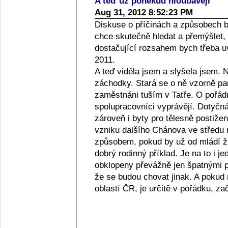
A teď už poněkud hloubavěji
Aug 31, 2012 8:52:23 PM
Diskuse o příčinách a způsobech b
chce skutečně hledat a přemýšlet,
dostačující rozsahem bych třeba u
2011.
A teď viděla jsem a slyšela jsem.
záchodky. Stará se o ně vzorně pan
zaměstnáni tuším v Tatře. O pořádno
spolupracovníci vyprávějí. Dotyčn
zároveň i byty pro tělesně postiže
vzniku dalšího Chánova ve středu m
způsobem, pokud by už od mládí ži
dobrý rodinný příklad. Je na to i je
obklopeny převážně jen špatnými p
že se budou chovat jinak. A pokud
oblastí ČR, je určitě v pořádku, zač