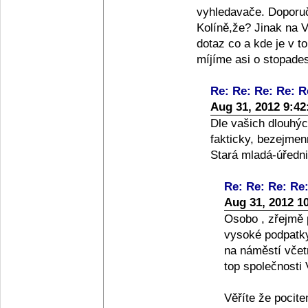
vyhledavače. Doporu
Kolíně,že? Jinak na 
dotaz co a kde je v 
míjíme asi o stopades
Re: Re: Re: Re: R
Aug 31, 2012 9:4
Dle vašich dlouhýc
fakticky, bezejmenn
Stará mladá-úředni
Re: Re: Re: Re
Aug 31, 2012 1
Osobo , zřejmě p
vysoké podpatky
na náměstí včet
top společnosti
Věříte že pocit