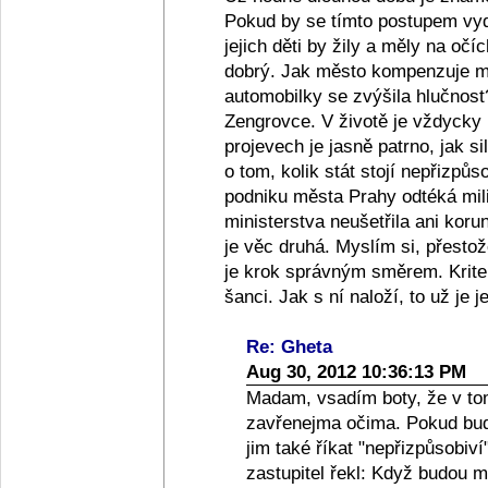
Pokud by se tímto postupem vydě
jejich děti by žily a měly na očíc
dobrý. Jak město kompenzuje ma
automobilky se zvýšila hlučnost?
Zengrovce. V životě je vždycky 
projevech je jasně patrno, jak 
o tom, kolik stát stojí nepřizpů
podniku města Prahy odtéká mil
ministerstva neušetřila ani korun
je věc druhá. Myslím si, přesto
je krok správným směrem. Kriter
šanci. Jak s ní naloží, to už je je
Re: Gheta
Aug 30, 2012 10:36:13 PM
Madam, vsadím boty, že v tom
zavřenejma očima. Pokud bude
jim také říkat "nepřizpůsobi
zastupitel řekl: Když budou mí