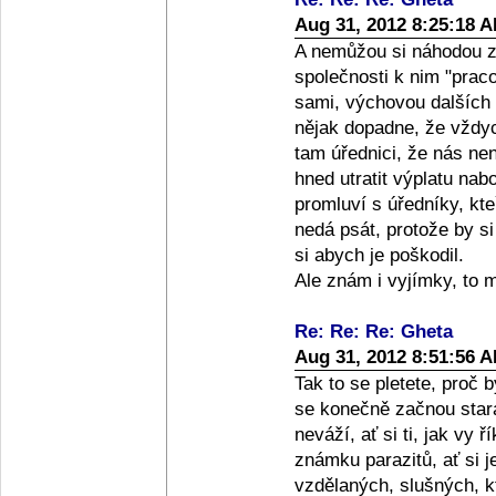
Aug 31, 2012 8:25:18 
A nemůžou si náhodou z
společnosti k nim "pracov
sami, výchovou dalších 
nějak dopadne, že vždyc
tam úřednici, že nás ne
hned utratit výplatu nabo
promluví s úředníky, kteř
nedá psát, protože by s
si abych je poškodil.
Ale znám i vyjímky, to m
Re: Re: Re: Gheta
Aug 31, 2012 8:51:56 
Tak to se pletete, proč 
se konečně začnou stara
neváží, ať si ti, jak vy ř
známku parazitů, ať si j
vzdělaných, slušných, kte