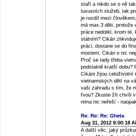
staří a nikdo se o ně ta
luxusních služeb, tak pr
je rozdíl mezi člověkem,
má max.3 děti, protože v
práce nedotkl, krom té, k
státním? Cikán zlikviduj
práci, dostane se do fin
mostem. Cikán o nic nepř
Proč se tady třeba vietn
podstatně kratší dobu? P
Cikáni žijou celoživotn
vietnamských dětí na vá
vaši zahradu s tím, že m
řvou? Zkuste žít chvíli v
nima nic neřeší - naopa
Re: Re: Re: Gheta
Aug 31, 2012 9:00:18 
A další věc, jaký průz