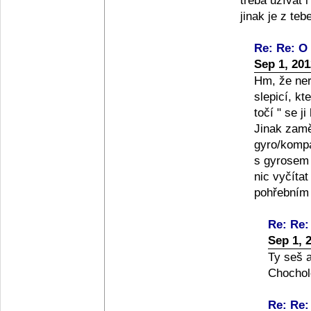
třeba užívat i
jinak je z tebe
Re: Re: O 
Sep 1, 20
Hm, že ner
slepicí, k
točí " se ji
Jinak zamě
gyro/komp
s gyrosem 
nic vyčíta
pohřebním 
Re: Re:
Sep 1, 
Ty seš a
Chochol
Re: Re: