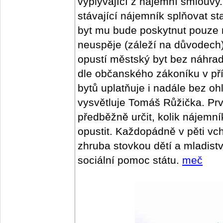
vyplývající z nájemní smlouvy.
stávající nájemník splňovat s
byt mu bude poskytnut pouze
neuspěje (záleží na důvodech),
opustí městský byt bez náhra
dle občanského zákoníku v př
bytů uplatňuje i nadále bez ohl
vysvětluje Tomáš Růžička. Prv
předběžně určit, kolik nájemn
opustit. Každopádně v pěti vc
zhruba stovkou dětí a mladistv
sociální pomoc státu.
meč