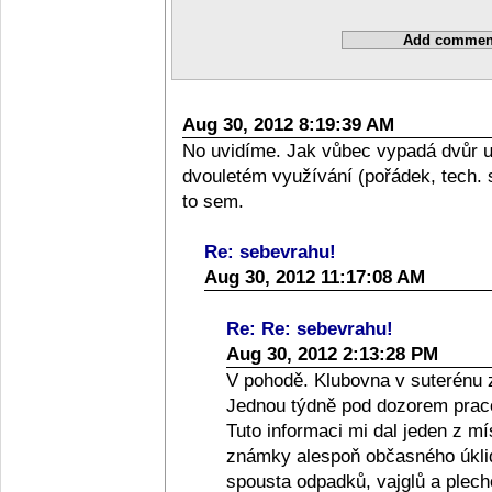
Aug 30, 2012 8:19:39 AM
No uvidíme. Jak vůbec vypadá dvůr 
dvouletém využívání (pořádek, tech. 
to sem.
Re: sebevrahu!
Aug 30, 2012 11:17:08 AM
Re: Re: sebevrahu!
Aug 30, 2012 2:13:28 PM
V pohodě. Klubovna v suterénu 
Jednou týdně pod dozorem praco
Tuto informaci mi dal jeden z m
známky alespoň občasného úklid
spousta odpadků, vajglů a plec