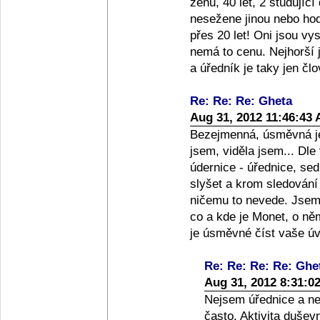
ženu, 40 let, 2 studující
nesežene jinou nebo hod
přes 20 let! Oni jsou v
nemá to cenu. Nejhorší j
a úředník je taky jen člo
Re: Re: Re: Gheta
Aug 31, 2012 11:46:43
Bezejmenná, úsměvná je
jsem, viděla jsem... Dle
údernice - úřednice, sedí
slyšet a krom sledování
ničemu to nevede. Jsem z
co a kde je Monet, o ně
je úsměvné číst vaše ú
Re: Re: Re: Re: Ghe
Aug 31, 2012 8:31:0
Nejsem úřednice a nem
často. Aktivita dušev