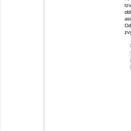
tz
ob
asi
Od
zv