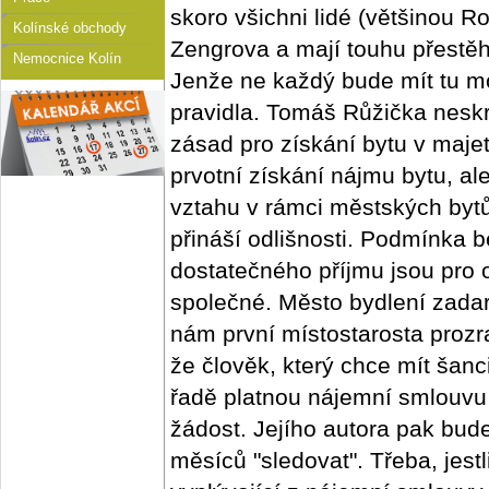
skoro všichni lidé (většinou Ro
Kolínské obchody
Zengrova a mají touhu přestěho
Nemocnice Kolín
Jenže ne každý bude mít tu m
pravidla. Tomáš Růžička neskr
zásad pro získání bytu v maje
prvotní získání nájmu bytu, a
vztahu v rámci městských byt
přináší odlišnosti. Podmínka 
dostatečného příjmu jsou pro
společné. Město bydlení zadar
nám první místostarosta prozra
že člověk, který chce mít šanci
řadě platnou nájemní smlouvu 
žádost. Jejího autora pak bud
měsíců "sledovat". Třeba, jestl