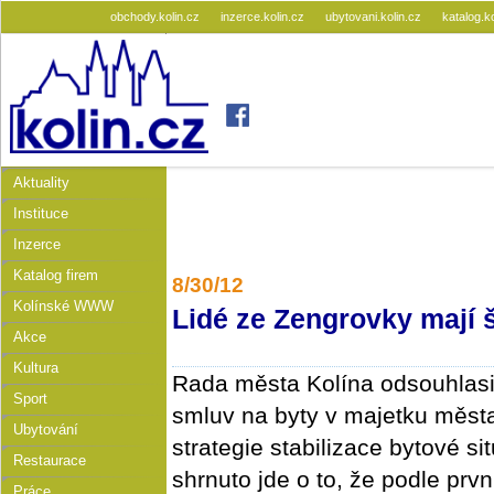
obchody.kolin.cz
inzerce.kolin.cz
ubytovani.kolin.cz
katalog.k
Aktuality
Instituce
Inzerce
Katalog firem
8/30/12
Kolínské WWW
Lidé ze Zengrovky mají š
Akce
Kultura
Rada města Kolína odsouhlasil
Sport
smluv na byty v majetku města
Ubytování
strategie stabilizace bytové si
Restaurace
shrnuto jde o to, že podle pr
Práce