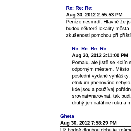
Re: Re: Re:
Aug 30, 2012 2:55:53 PM
Peníze nesmrdí. Hlavně že js
budou některé lokality města k
zkušenosti pomohou při příšt
Re: Re: Re: Re:
Aug 30, 2012 3:11:00 PM
Pomalu, ale jistě se Kolín 
odporným městem. Město by
poslední vydané vyhlášky. 
etnikum jmenováno nebylo. D
kde jsou a používaj pořádn
srovnat=narovnat, tak budi
druhý jen natáhne ruku a m
Gheta
Aug 30, 2012 7:58:29 PM
Už hodně dlouhou dobu je znám