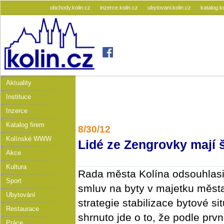
obchody.kolin.cz
inzerce.kolin.cz
ubytovani.kolin.cz
katalog.k
Aktuality
Instituce
Inzerce
Katalog firem
8/30/12
Kolínské WWW
Lidé ze Zengrovky mají š
Akce
Kultura
Rada města Kolína odsouhlasil
Sport
smluv na byty v majetku města
Ubytování
strategie stabilizace bytové si
Restaurace
shrnuto jde o to, že podle pr
Práce