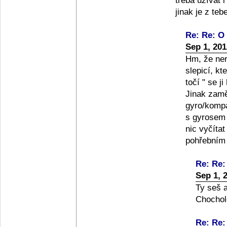
třeba užívat i
jinak je z tebe
Re: Re: O 
Sep 1, 20
Hm, že ner
slepicí, k
točí " se ji
Jinak zamě
gyro/komp
s gyrosem 
nic vyčíta
pohřebním 
Re: Re:
Sep 1, 
Ty seš a
Chochol
Re: Re: