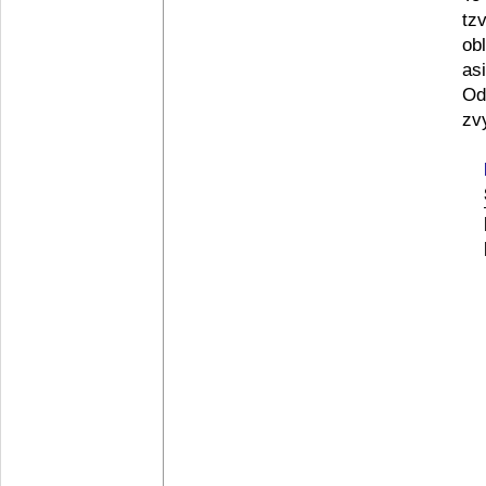
tz
ob
asi
Od
zv