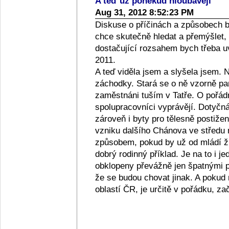
A teď už poněkud hloubavěji
Aug 31, 2012 8:52:23 PM
Diskuse o příčinách a způsobech b
chce skutečně hledat a přemýšlet,
dostačující rozsahem bych třeba u
2011.
A teď viděla jsem a slyšela jsem.
záchodky. Stará se o ně vzorně pan
zaměstnáni tuším v Tatře. O pořádno
spolupracovníci vyprávějí. Dotyčn
zároveň i byty pro tělesně postiže
vzniku dalšího Chánova ve středu m
způsobem, pokud by už od mládí ži
dobrý rodinný příklad. Je na to i je
obklopeny převážně jen špatnými p
že se budou chovat jinak. A pokud
oblastí ČR, je určitě v pořádku, zač