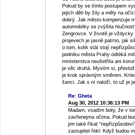
Pokud by se tímto postupem vydě
jejich děti by žily a měly na očíc
dobrý. Jak město kompenzuje ma
automobilky se zvýšila hlučnost?
Zengrovce. V životě je vždycky 
projevech je jasně patrno, jak 
o tom, kolik stát stojí nepřizpů
podniku města Prahy odtéká mil
ministerstva neušetřila ani korun
je věc druhá. Myslím si, přesto
je krok správným směrem. Kriter
šanci. Jak s ní naloží, to už je je
Re: Gheta
Aug 30, 2012 10:36:13 PM
Madam, vsadím boty, že v tom
zavřenejma očima. Pokud bude
jim také říkat "nepřizpůsobi
zastupitel řekl: Když budou mí