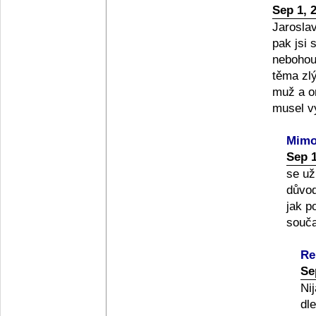
Sep 1, 
Jaroslav
pak jsi 
nebohou
těma zlý
muž a on
musel v
Mimo
Sep 1
se už
důvod
jak p
souča
Re
Se
Ni
dl