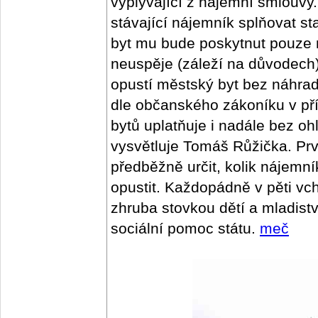
vyplývající z nájemní smlouvy.
stávající nájemník splňovat s
byt mu bude poskytnut pouze
neuspěje (záleží na důvodech),
opustí městský byt bez náhra
dle občanského zákoníku v př
bytů uplatňuje i nadále bez ohl
vysvětluje Tomáš Růžička. Prv
předběžně určit, kolik nájemn
opustit. Každopádně v pěti vc
zhruba stovkou dětí a mladistv
sociální pomoc státu.
meč