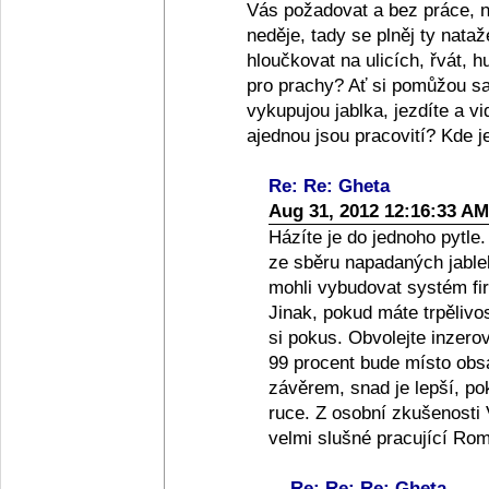
Vás požadovat a bez práce, nau
neděje, tady se plněj ty nata
hloučkovat na ulicích, řvát, h
pro prachy? Ať si pomůžou sam
vykupujou jablka, jezdíte a vid
ajednou jsou pracovití? Kde j
Re: Re: Gheta
Aug 31, 2012 12:16:33 AM
Házíte je do jednoho pytle
ze sběru napadaných jablek
mohli vybudovat systém fi
Jinak, pokud máte trpěliv
si pokus. Obvolejte inzer
99 procent bude místo obs
závěrem, snad je lepší, po
ruce. Z osobní zkušenosti
velmi slušné pracující Rom
Re: Re: Re: Gheta