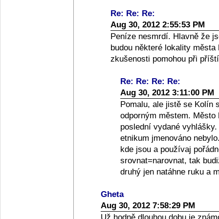
Re: Re: Re:
Aug 30, 2012 2:55:53 PM
Peníze nesmrdí. Hlavně že js
budou některé lokality města k
zkušenosti pomohou při příšt
Re: Re: Re: Re:
Aug 30, 2012 3:11:00 PM
Pomalu, ale jistě se Kolín 
odporným městem. Město by
poslední vydané vyhlášky. 
etnikum jmenováno nebylo. D
kde jsou a používaj pořádn
srovnat=narovnat, tak budi
druhý jen natáhne ruku a m
Gheta
Aug 30, 2012 7:58:29 PM
Už hodně dlouhou dobu je znám