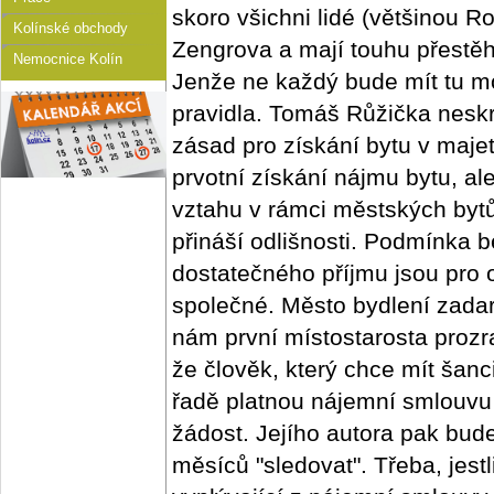
skoro všichni lidé (většinou Ro
Kolínské obchody
Zengrova a mají touhu přestěho
Nemocnice Kolín
Jenže ne každý bude mít tu m
pravidla. Tomáš Růžička neskr
zásad pro získání bytu v maje
prvotní získání nájmu bytu, a
vztahu v rámci městských byt
přináší odlišnosti. Podmínka 
dostatečného příjmu jsou pro
společné. Město bydlení zadar
nám první místostarosta prozra
že člověk, který chce mít šanci
řadě platnou nájemní smlouvu 
žádost. Jejího autora pak bud
měsíců "sledovat". Třeba, jestl