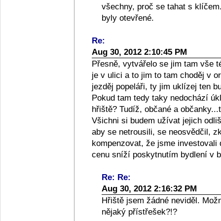
všechny, proč se tahat s klíčem
byly otevřené.
Re:
Aug 30, 2012 2:10:45 PM
Přesně, vytvářelo se jim tam vše tém
je v ulici a to jim to tam choděj v
jezděj popeláři, ty jim uklízej ten 
Pokud tam tedy taky nedochází úk
hřiště? Tudíž, občané a občanky...
Všichni si budem užívat jejich odli
aby se netrousili, se neosvědčil,
kompenzovat, že jsme investovali 
cenu sníží poskytnutím bydlení v b
Re: Re:
Aug 30, 2012 2:16:32 PM
Hřiště jsem žádné neviděl. Možn
nějaký přístřešek?!?