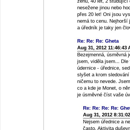
ženu, 40 let, 2 studující
nesežene jinou nebo hod
přes 20 let! Oni jsou v
nemá to cenu. Nejhorší j
a úředník je taky jen člo
Re: Re: Re: Gheta
Aug 31, 2012 11:46:43
Bezejmenná, úsměvná je
jsem, viděla jsem... Dle
údernice - úřednice, sedí
slyšet a krom sledování
ničemu to nevede. Jsem z
co a kde je Monet, o ně
je úsměvné číst vaše ú
Re: Re: Re: Re: Ghe
Aug 31, 2012 8:31:0
Nejsem úřednice a nem
často. Aktivita dušev