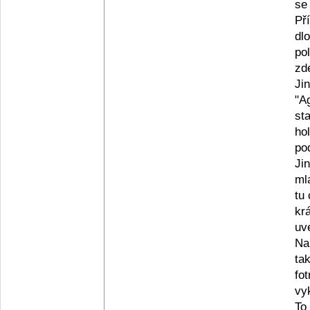
se
Př
dl
po
zd
Ji
"A
st
ho
po
Ji
ml
tu
kr
uv
Na
ta
fo
vyk
To