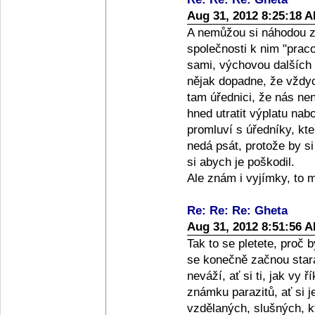
Aug 31, 2012 8:25:18 
A nemůžou si náhodou z
společnosti k nim "pracov
sami, výchovou dalších 
nějak dopadne, že vždyc
tam úřednici, že nás ne
hned utratit výplatu nabo
promluví s úředníky, kteř
nedá psát, protože by s
si abych je poškodil.
Ale znám i vyjímky, to m
Re: Re: Re: Gheta
Aug 31, 2012 8:51:56 
Tak to se pletete, proč 
se konečně začnou stara
neváží, ať si ti, jak vy ř
známku parazitů, ať si j
vzdělaných, slušných, kte