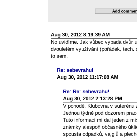
Aug 30, 2012 8:19:39 AM
No uvidíme. Jak vůbec vypadá dvůr 
dvouletém využívání (pořádek, tech. 
to sem.
Re: sebevrahu!
Aug 30, 2012 11:17:08 AM
Re: Re: sebevrahu!
Aug 30, 2012 2:13:28 PM
V pohodě. Klubovna v suterénu 
Jednou týdně pod dozorem praco
Tuto informaci mi dal jeden z m
známky alespoň občasného úklid
spousta odpadků, vajglů a plec