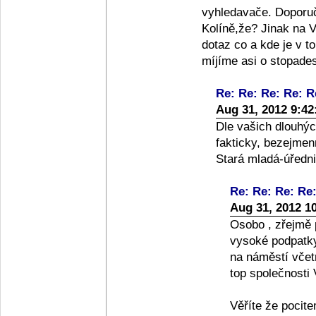
vyhledavače. Doporu
Kolíně,že? Jinak na 
dotaz co a kde je v 
míjíme asi o stopades
Re: Re: Re: Re: R
Aug 31, 2012 9:4
Dle vašich dlouhýc
fakticky, bezejmenn
Stará mladá-úředni
Re: Re: Re: Re
Aug 31, 2012 1
Osobo , zřejmě p
vysoké podpatky
na náměstí včet
top společnosti
Věříte že pocit