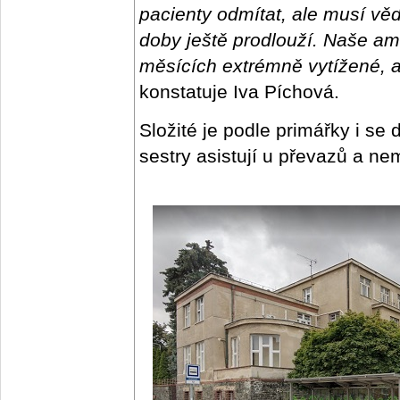
pacienty odmítat, ale musí věd
doby ještě prodlouží. Naše am
měsících extrémně vytížené, ale
konstatuje Iva Píchová.
Složité je podle primářky i se
sestry asistují u převazů a ne