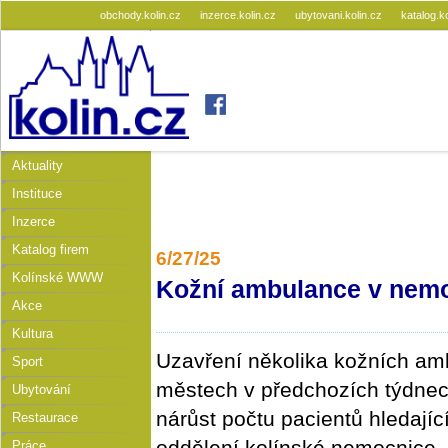
obchody.kolin.cz
inzerce.kolin.cz
ubytovani.kolin.cz
katalog.k
Aktuality
Instituce
Inzerce
Katalog firem
6/27/25
Kolínské WWW
Kožní ambulance v nemoc
Akce
Kultura
Uzavření několika kožních amb
Sport
městech v předchozích týdnec
Ubytování
nárůst počtu pacientů hledají
Restaurace
oddělení kolínské nemocnice.
Práce