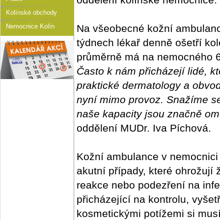
Kolínské obchody
Nemocnice Kolín
Na všeobecné kožní ambulanci
týdnech lékař denně ošetří ko
průměrně má na nemocného 6
Často k nám přicházejí lidé, kt
praktické dermatology a obvodn
nyní mimo provoz. Snažíme se 
naše kapacity jsou značně om
oddělení MUDr. Iva Píchová.
Kožní ambulance v nemocnici 
akutní případy, které ohrožují 
reakce nebo podezření na infe
přicházející na kontrolu, vyš
kosmetickými potížemi si musí