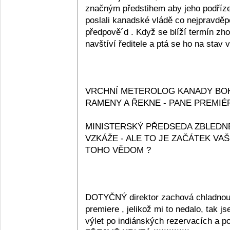
značným předstihem aby jeho podřízen
poslali kanadské vládě co nejpravdě
předpově´d . Když se blíží termín zho
navštíví ředitele a ptá se ho na stav
VRCHNÍ METEROLOG KANADY BOH
RAMENY A ŘEKNE - PANE PREMIÉ
MINISTERSKÝ PŘEDSEDA ZBLEDN
VZKÁŽE - ALE TO JE ZAČÁTEK VAŠ
TOHO VĚDOM ?
DOTYČNÝ direktor zachová chladnou m
premiere , jelikož mi to nedalo, tak
výlet po indiánských rezervacích a p