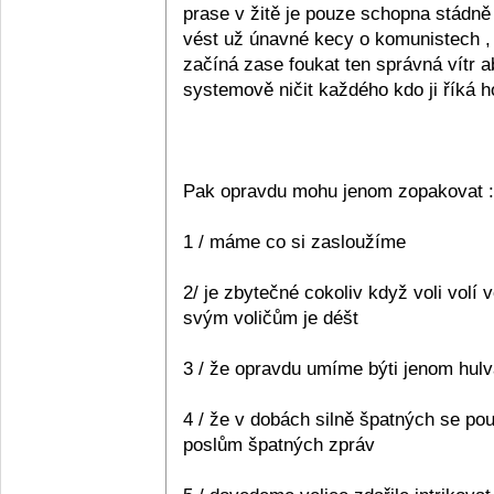
prase v žitě je pouze schopna stádně 
vést už únavné kecy o komunistech , p
začíná zase foukat ten správná vítr a
systemově ničit každého kdo ji říká ho
Pak opravdu mohu jenom zopakovat :
1 / máme co si zasloužíme
2/ je zbytečné cokoliv když voli volí 
svým voličům je déšt
3 / že opravdu umíme býti jenom hulv
4 / že v dobách silně špatných se p
poslům špatných zpráv