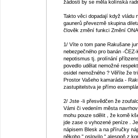
žádosti by se měla kolínská ra
Takto věci dopadají když vládu 
gaunerů převezmě skupina diletan
člověk změní funkci Změní ONA jeh
1/ Víte o tom pane Rakušane juni
nebezpečného pro banán -ČEZ-ko
nepotismus tj. prolínání příbze
povedlo udělat nemožné respekt
osidel nemožného ? Věříte že tri
Prostor Vašeho kamaráda - Rak
zastupitelstva je přímo exemp
2/ Jste -li přesvědčen že zoufa
Vámi či vedením města navrhova
mohu pouze sdělit , že komě kš
jde zase o vyhozené peníze . Je
nápisem Blesk a na příručky ná
někoho " oslovilo " alespoň z k