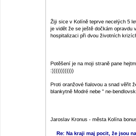
Žiji sice v Kolíně teprve necelých 5 l
je vidět že se ještě dočkám opravdu v
hospitalizaci při dvou životních krizích
Potěšení je na moji straně pane hej
:))))))))))))
Proti oranžové fialovou a snad věřit
blankytně Modré nebe " ne-bendlovské
Jaroslav Kronus - města Kolína bonu
Re: Na kraji maj pocit, že jsou na