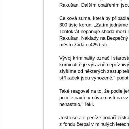
Rakušan. Dalším opatřením jsou
Celková suma, která by připadla 
300 tisíc korun. „Zatím jednáme
Tentokrát nepanuje shoda mezi mě
Rakušan. Náklady na Bezpečný Ko
město žádá o 425 tisíc.
Vývoj kriminality označil staros
kriminalitě je výrazně nepřízniv
slyšíme od některých zastupitel
stříkaček jsou vyhozené," podot
Také reagoval na to, že podle je
policie navíc v návaznosti na vz
nenastalo," řekl.
Jestli se ale peníze podaří získat
z fondu čerpal v minulých letech