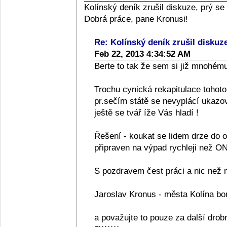
Kolínský deník zrušil diskuze, prý s
Dobrá práce, pane Kronusi!
Re: Kolínský deník zrušil diskuz
Feb 22, 2013 4:34:52 AM
Berte to tak že sem si již mnohému
Trochu cynická rekapitulace tohot
pr.sečím státě se nevyplácí ukazova
ještě se tvář íže Vás hladí !
Řešení - koukat se lidem drze do oč
připraven na výpad rychleji než ONi
S pozdravem čest práci a nic než ná
Jaroslav Kronus - města Kolína b
a považujte to pouze za další drob