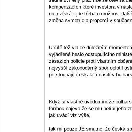
sedne zvířený prach že se otevírá da
kompenzacích které investora v násl
nich získá - jde třeba o možnost dal
změna symetrie a proporcí v současn
Určitě též velice důležitým momentem 
vyjádřené heslo odstupujícího minist
zásazích policie proti vlastním obča
nejvyšší zákonodárný sbor oplotil os
při stoupající eskalaci násilí v bulhar
Když si vlastně uvědomím že bulharsk
formou najevo že se mu nelíbí jeho zb
jak uvádí viz výše,
tak mi pouze JE smutno, že česká spo