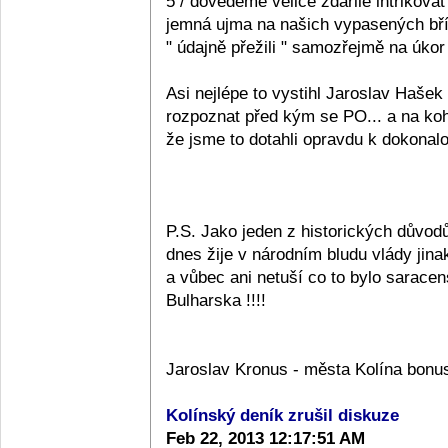
5 / dovedeme velice zdařile intrikova
jemná ujma na našich vypasených bříš
" údajně přežili " samozřejmě na úkor
Asi nejlépe to vystihl Jaroslav Hašek
rozpoznat před kým se PO... a na koho
že jsme to dotahli opravdu k dokonalos
P.S. Jako jeden z historických důvodů
dnes žije v národním bludu vlády jin
a vůbec ani netuší co to bylo sarac
Bulharska !!!!
Jaroslav Kronus - města Kolína bonu
Kolínský deník zrušil diskuze
Feb 22, 2013 12:17:51 AM