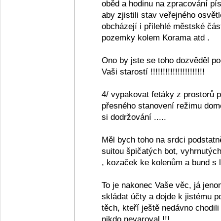
oběd a hodinu na zpracování pís
aby zjistili stav veřejného osvět
obcházejí i přilehlé městské čás
pozemky kolem Korama atd .
Ono by jste se toho dozvěděl pods
Vaši starostí !!!!!!!!!!!!!!!!!!!!!!
4/ vypakovat fetáky z prostorů 
přesného stanovení režimu domo
si dodržování .....
Měl bych toho na srdci podstatně
suitou špičatých bot, vyhrnutýc
, kozaček ke kolenům a bund s lec
To je nakonec Vaše věc, já jeno
skládat účty a dojde k jistému 
těch, kteří ještě nedávno chodili
nikdo nevaroval !!!