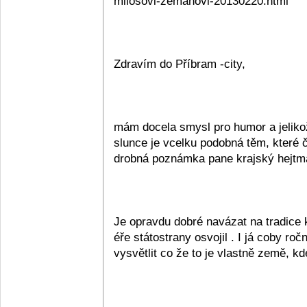
milosovi-zemanovi-20130220.html
Zdravím do Příbram -city,
mám docela smysl pro humor a jeliko
slunce je vcelku podobná těm, které č
drobná poznámka pane krajský hejtman
Je opravdu dobré navázat na tradice k
éře státostrany osvojil . I já coby ro
vysvětlit co že to je vlastně země, kd