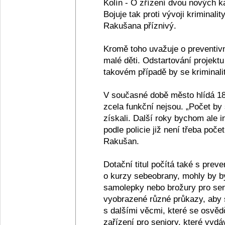
Kolín - O zřízení dvou nových 
Bojuje tak proti vývoji kriminali
Rakušana příznivý.
Kromě toho uvažuje o preventivn
malé děti. Odstartování projektu
takovém případě by se kriminali
V současné době město hlídá 18
zcela funkční nejsou. „Počet by
získali. Další roky bychom ale i
podle policie již není třeba poč
Rakušan.
Dotační titul počítá také s preve
o kurzy sebeobrany, mohly by bý
samolepky nebo brožury pro seni
vyobrazené různé průkazy, aby s
s dalšími věcmi, které se osvěd
zařízení pro seniory, které vydá