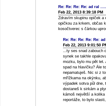
Re: Re: Re: Re: ad ral ....
Feb 22, 2013 8:39:18 PM
Zdravím skupinu opiček a o
opičkou za krkem, občas k
kosočtverec s čárkou upros
Re: Re: Re: Re: Re: ad r
Feb 22, 2013 9:01:50 P
...ty ses snad zabouch 
synek se takhle opakoval
mozku, bylo mu pět let. 
spad na hlavičku? Ále to
nepamatuješ. Nic si z to
mřížkama na okýnku, ab
výpadek sotva půl dne, 
dostaneš k sirkám a plyn
kámoš největší a kolika l
reportáže, to bylo slasti