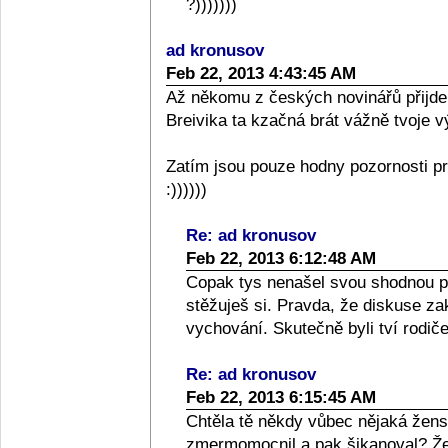
?)))))))
ad kronusov
Feb 22, 2013 4:43:45 AM
Až někomu z českých novinářů přijde
Breivika ta kzačná brát vážně tvoje 
Zatím jsou pouze hodny pozornosti p
:))))))
Re: ad kronusov
Feb 22, 2013 6:12:48 AM
Copak tys nenašel svou shodnou p
stěžuješ si. Pravda, že diskuse zak
vychování. Skutečně byli tví rodič
Re: ad kronusov
Feb 22, 2013 6:15:45 AM
Chtěla tě někdy vůbec nějaká ženská
zmermomocnil a pak šikanoval? Že 