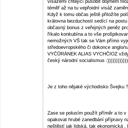
visážemi chtějící působit dojmem filoz
téměř až na tu vepřoidní visáž zaměn
Když k tomu občas ještě přiložíte pol
královna bezduchosti sedící na pos
občasný bonus z veřejných peněz pro
říkalo konkubína a to vše prošpikova
nemožných VŠ tak se Vám přímo vy
středoevropského či dokonce angl
VYČŮRÁNEK ALIAS VYCHČIOZ vždy z
český národní socialismus :))))))))))))
Je z toho nějaké východisko Švejku 
Zase se polusím použít příměr a to v
opakovat hrubé zanedbání přípravy na
neštěstí jak lidská, tak ekonomická .