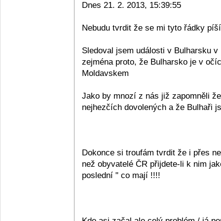
Dnes 21. 2. 2013, 15:39:55
Nebudu tvrdit že se mi tyto řádky píš
Sledoval jsem události v Bulharsku v
zejména proto, že Bulharsko je v oč
Moldavskem
Jako by mnozí z nás již zapomněli že
nejhezčích dovolených a že Bulhaři jso
Dokonce si troufám tvrdit že i přes 
než obyvatelé ČR přijdete-li k nim jako
poslední " co mají !!!!
Kde asi začal ale celý problém / já 