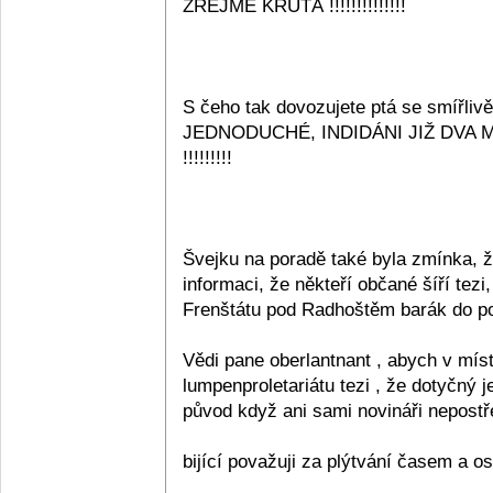
ZŘEJMĚ KRUTÁ !!!!!!!!!!!!!!
S čeho tak dovozujete ptá se smířli
JEDNODUCHÉ, INDIDÁNI JIŽ DVA MĚSÍCE
!!!!!!!!!
Švejku na poradě také byla zmínka, že
informaci, že někteří občané šíří tez
Frenštátu pod Radhoštěm barák do pov
Vědi pane oberlantnant , abych v mí
lumpenproletariátu tezi , že dotyčný 
původ když ani sami novináři nepostře
bijící považuji za plýtvání časem a oso