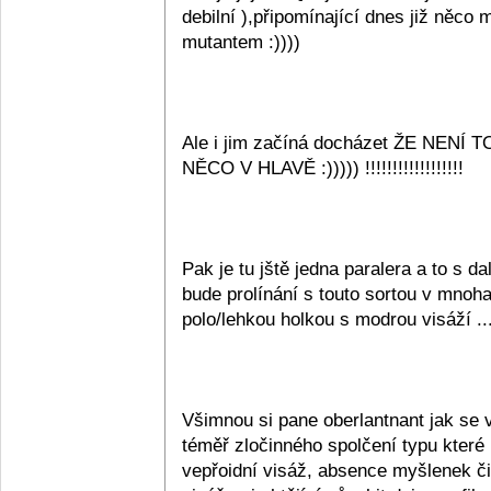
debilní ),připomínající dnes již něco
mutantem :))))
Ale i jim začíná docházet ŽE NEN
NĚCO V HLAVĚ :))))) !!!!!!!!!!!!!!!!!!
Pak je tu jště jedna paralera a to s d
bude prolínání s touto sortou v mnoha
polo/lehkou holkou s modrou visáží ...
Všimnou si pane oberlantnant jak se v
téměř zločinného spolčení typu které 
vepřoidní visáž, absence myšlenek či