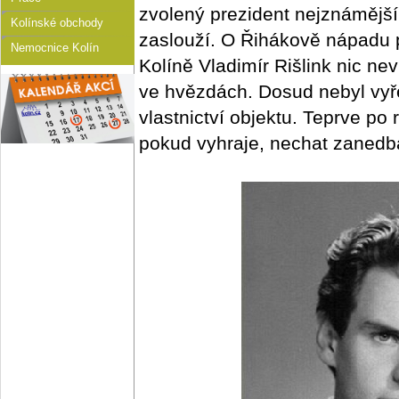
zvolený prezident nejznámějš
Kolínské obchody
zaslouží. O Řihákově nápadu p
Nemocnice Kolín
Kolíně Vladimír Rišlink nic n
ve hvězdách. Dosud nebyl vyř
vlastnictví objektu. Teprve po
pokud vyhraje, nechat zanedb