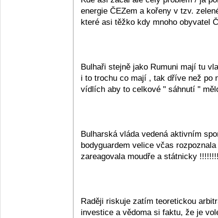
energie ČEZem a kořeny v tzv. zelen
které asi těžko kdy mnoho obyvatel ČR
Bulhaři stejně jako Rumuni mají tu vl
i to trochu co mají , tak dříve než p
vídlích aby to celkové " sáhnutí " mělo
Bulharská vláda vedená aktivním spo
bodyguardem velice včas rozpoznala
zareagovala moudře a státnicky !!!!!!!!!
Raději riskuje zatím teoretickou arbi
investice a vědoma si faktu, že je v