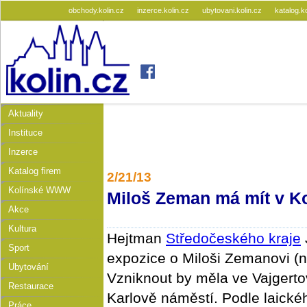
obchody.kolin.cz
inzerce.kolin.cz
ubytovani.kolin.cz
katalog.k
Aktuality
Instituce
Inzerce
Katalog firem
2/21/13
Kolínské WWW
Miloš Zeman má mít v Ko
Akce
Kultura
Hejtman
Středočeského kraje
Sport
expozice o Miloši Zemanovi (n
Ubytování
Vzniknout by měla ve Vajgert
Restaurace
Karlově náměstí. Podle laické
Práce