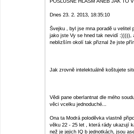
POSLUŠNĚ HLÁSM ANEB JAK TO VIDÍ
Dnes 23. 2. 2013, 18:35:10
Švejku , byl jse mna poradě u velitel
jako jste Vy se hned tak nevidí :))))
neblizším okolí tak přiznal že jste př
Jak zrovně intelektuálně koštujete si
Vědi pane oberlantnat dle mého soudu 
věci vcelku jednoduché...
Ona ta Modrá poloděvka vlastně přip
věku 22 - 25 let , která rády ukazují 
než je jejich IQ b jednotkách, jsou ase