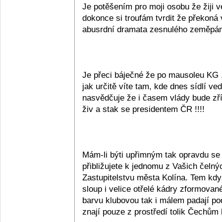
Je potěšením pro moji osobu že žiji v
dokonce si troufám tvrdit že překoná
abusrdní dramata zesnulého zeměpána
Je přeci báječné že po mausoleu KG , 
jak určitě víte tam, kde dnes sídlí v
nasvědčuje že i časem vlády bude zříz
živ a stak se presidentem ČR !!!!
Mám-li býti upřimným tak opravdu se 
přibližujete k jednomu z Vašich čelný
Zastupitelstvu města Kolína. Tem když 
sloup i velice otřelé kádry zformovan
barvu klubovou tak i málem padají pod
znají pouze z prostředí tolik Čechům blí