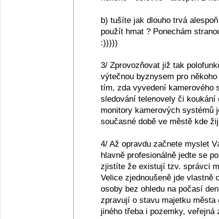
b) tušíte jak dlouho trvá alespo
použít hmat ? Ponechám stranou
:)))))
3/ Zprovozňovat již tak polofu
výtečnou byznysem pro někoho ,
tím, zda vyvedení kamerového 
sledování telenovely či koukání
monitory kamerových systémů je
současné době ve městě kde žiji
4/ Až opravdu začnete myslet V
hlavně profesionálně jedte se p
zjistíte že existují tzv. správci
Velice zjednoušeně jde vlastně 
osoby bez ohledu na počasí de
zpravují o stavu majetku města 
jiného třeba i pozemky, veřejná