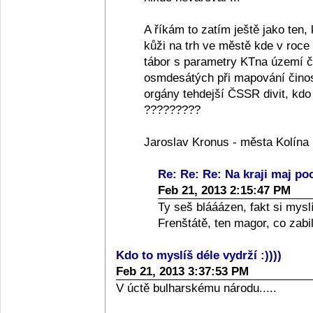
A říkám to zatím ještě jako ten,
kůži na trh ve městě kde v roce
tábor s parametry KTna území č
osmdesátých při mapování činost
orgány tehdejší ČSSR divit, kdo
?????????
Jaroslav Kronus - města Kolína
Re: Re: Re: Na kraji maj poci
Feb 21, 2013 2:15:47 PM
Ty seš blááázen, fakt si mys
Frenštátě, ten magor, co zabil 
Kdo to myslíš déle vydrží :))))
Feb 21, 2013 3:37:53 PM
V úctě bulharskému národu.....