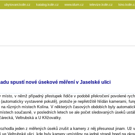
ubytovani.kolin.cz
katalog.kolin.cz
www.idum.cz
televize.kolin.cz
kino.kolin.
padu spustí nové úsekové měření v Jaselské ulici
 místo, v němž případný přestupek řidiče v podobě překročení povolené rychl
 (automaticky vystavené pokutě), protože je nepřetržitě hlídán kamerami, fun
í na různých místech Kolína. V některých časových obdobích byly automati
 místech současně, v posledních letech se ale počet sledovaných úseků ustál
včárecká, Veltrubská a U Křižovatky.
 rozhodla jeden z měřených úseků zrušit a kamery z něj přesunout jinam. Už 
 ve Veltrubské ulici, kde byly kamery umístěny na jedné straně hned na okra