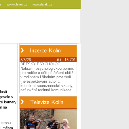
cz
www.clever.cz
www.datak.cz
osti
govalo v
cké kamery
il na
v srpnu
ji města