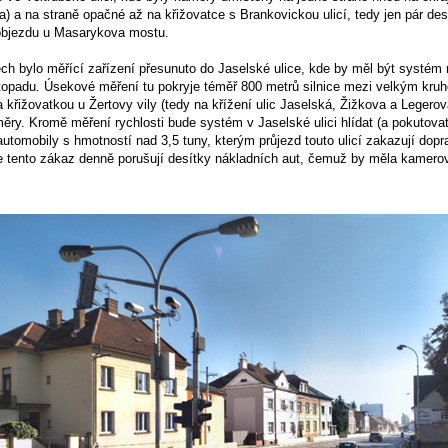
a) a na straně opačné až na křižovatce s Brankovickou ulicí, tedy jen pár des
objezdu u Masarykova mostu.
ech bylo měřící zařízení přesunuto do Jaselské ulice, kde by měl být systém 
istopadu. Úsekové měření tu pokryje téměř 800 metrů silnice mezi velkým kr
křižovatkou u Žertovy vily (tedy na křížení ulic Jaselská, Žižkova a Legerov
ry. Kromě měření rychlosti bude systém v Jaselské ulici hlídat (a pokutovat
 automobily s hmotností nad 3,5 tuny, kterým průjezd touto ulicí zakazují dopr
e tento zákaz denně porušují desítky nákladních aut, čemuž by měla kamero