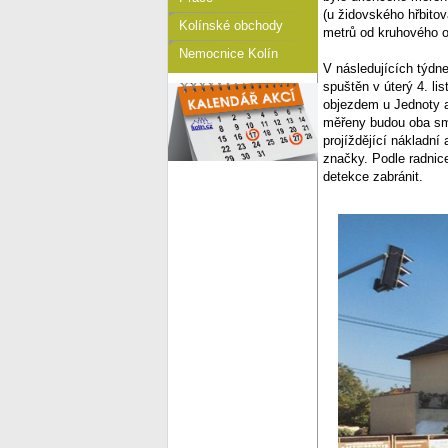
(u židovského hřbitov
Kolínské obchody
metrů od kruhového 
Nemocnice Kolín
V následujících týdn
spuštěn v úterý 4. l
objezdem u Jednoty a 
měřeny budou oba smě
projíždějící nákladní
značky. Podle radnic
detekce zabránit.