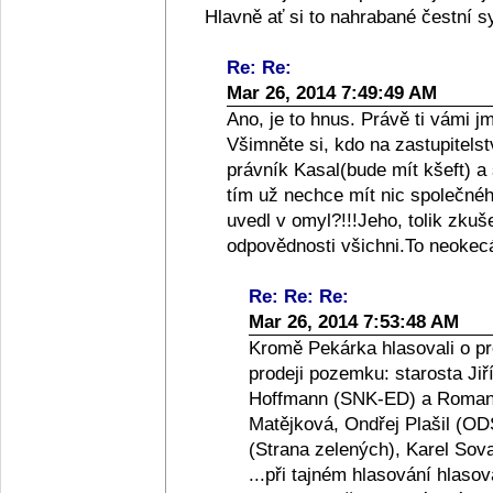
Hlavně ať si to nahrabané čestní sysl
Re: Re:
Mar 26, 2014 7:49:49 AM
Ano, je to hnus. Právě ti vámi j
Všimněte si, kdo na zastupitelst
právník Kasal(bude mít kšeft) a 
tím už nechce mít nic společnéh
uvedl v omyl?!!!Jeho, tolik zku
odpovědnosti všichni.To neokec
Re: Re: Re:
Mar 26, 2014 7:53:48 AM
Kromě Pekárka hlasovali o p
prodeji pozemku: starosta Ji
Hoffmann (SNK-ED) a Roman 
Matějková, Ondřej Plašil (OD
(Strana zelených), Karel So
...při tajném hlasování hlas