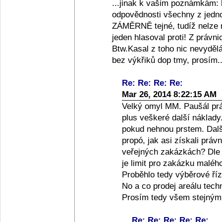
...jinak k vašim poznámkám: b
odpovědnosti všechny z jedno
ZÁMĚRNĚ tejné, tudíž nelze n
jeden hlasoval proti! Z právni
Btw.Kasal z toho nic nevyděl
bez výkřiků dop tmy, prosím..
Re: Re: Re: Re:
Mar 26, 2014 8:22:15 AM
Velký omyl MM. Paušál prá
plus veškeré další náklady.
pokud nehnou prstem. Další
propó, jak asi získali prá
veřejných zakázkách? Dle 
je limit pro zakázku malého
Proběhlo tedy výběrové říz
No a co prodej areálu tech
Prosím tedy všem stejným
Re: Re: Re: Re: Re: