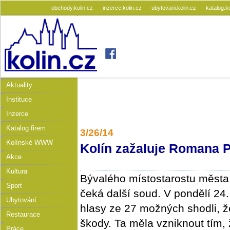
obchody.kolin.cz
inzerce.kolin.cz
ubytovani.kolin.cz
katalog.k
Aktuality
Instituce
Inzerce
Katalog firem
3/26/14
Kolínské WWW
Kolín zažaluje Romana 
Akce
Kultura
Bývalého místostarostu města
Sport
čeká další soud. V pondělí 24.
Ubytování
hlasy ze 27 možných shodli, 
Restaurace
škody. Ta měla vzniknout tím, 
Práce