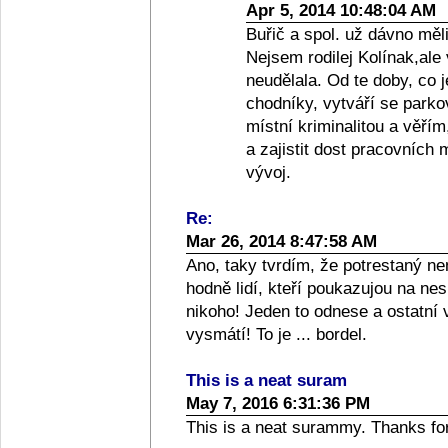
Apr 5, 2014 10:48:04 AM
Buřič a spol. už dávno měl
Nejsem rodilej Kolínak,ale 
neudělala. Od te doby, co j
chodníky, vytváří se parko
místní kriminalitou a věří
a zajistit dost pracovních
vývoj.
Re:
Mar 26, 2014 8:47:58 AM
Ano, taky tvrdím, že potrestaný ne
hodně lidí, kteří poukazujou na ne
nikoho! Jeden to odnese a ostatní 
vysmátí! To je ... bordel.
This is a neat suram
May 7, 2016 6:31:36 PM
This is a neat surammy. Thanks for