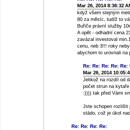
Mar 26, 2014 8:36:32 
když všem stejným metre
80 za měsíc, tudíž to v
Buřiče právní služby 10m
A opět - odhadní cena 2
zavázal investoval min.
cenu, neb 3!!! roky neb
abychom to urovnali na 
Re: Re: Re: Re: Re:
Mar 26, 2014 10:05:
Jelikož na rozdíl od 
počet strun na kytaře
:)))) tak před Vámi s
Jste schopen rozliši
stádo, což je úkol nad
Re: Re: Re: Re: