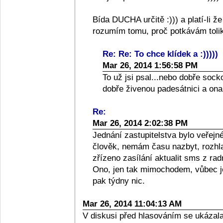
Bída DUCHA určitě :))) a platí-li ž
rozumím tomu, proč potkávám toli
Re: Re: To chce klídek a :)))))
Mar 26, 2014 1:56:58 PM
To už jsi psal...nebo dobře soc
dobře živenou padesátnici a ona
Re:
Mar 26, 2014 2:02:38 PM
Jednání zastupitelstva bylo veřej
člověk, nemám času nazbyt, rozhl
zřízeno zasílání aktualit sms z ra
Ono, jen tak mimochodem, vůbec je
pak týdny nic.
Mar 26, 2014 11:04:13 AM
V diskusi před hlasováním se ukázala 