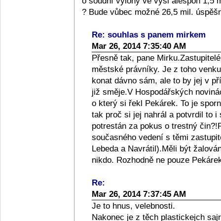
o soudní výlohy ve výši alespoň 1,5 m
? Bude vůbec možné 26,5 mil. úspěš
Re: souhlas s panem mirkem
Mar 26, 2014 7:35:40 AM
Přesně tak, pane Mirku.Zastupitelé
městské právníky. Je z toho venku,
konat dávno sám, ale to by jej v 
již směje.V Hospodářských novinác
o který si řekl Pekárek. To je sporn
tak proč si jej nahrál a potvrdil to
potrestán za pokus o trestný čin?!
současného vedení s těmi zastupitel
Lebeda a Navrátil).Měli být žalován
nikdo. Rozhodně ne pouze Pekárek!
Re:
Mar 26, 2014 7:37:45 AM
Je to hnus, velebnosti.
Nakonec je z těch plastickejch sajr