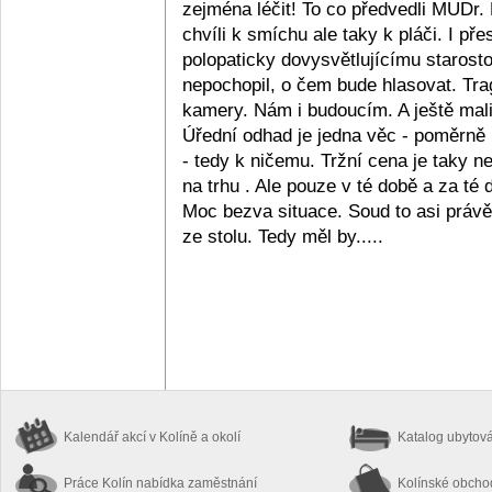
zejména léčit! To co předvedli MUDr
chvíli k smíchu ale taky k pláči. I p
polopaticky dovysvětlujícímu staros
nepochopil, o čem bude hlasovat. Tr
kamery. Nám i budoucím. A ještě mali
Úřední odhad je jedna věc - poměrně 
- tedy k ničemu. Tržní cena je taky 
na trhu . Ale pouze v té době a za té 
Moc bezva situace. Soud to asi práv
ze stolu. Tedy měl by.....
Kalendář akcí
v Kolíně a okolí
Katalog ubytov
Práce Kolín
nabídka zaměstnání
Kolínské obch