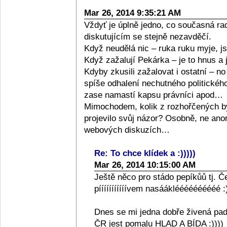
Mar 26, 2014 9:35:21 AM
Vždyť je úplně jedno, co současná ra
diskutujícím se stejně nezavděčí.
Když neudělá nic – ruka ruku myje, js
Když zažalují Pekárka – je to hnus a
Kdyby zkusili zažalovat i ostatní – n
spíše odhalení nechutného politického
zase namastí kapsu právníci apod…
Mimochodem, kolik z rozhořčených b
projevilo svůj názor? Osobně, ne a
webových diskuzích…
Re: To chce klídek a :)))))
Mar 26, 2014 10:15:00 AM
Ještě něco pro stádo pepíkůů tj. Č
pííííííííííívem nasáákléééééééééé :)
Dnes se mi jedna dobře živená pade
ČR jest pomalu HLAD A BÍDA :))))