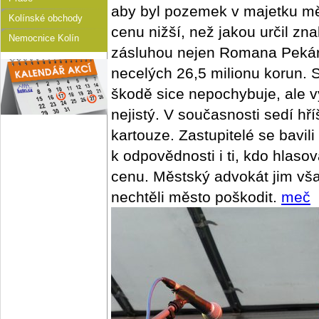
aby byl pozemek v majetku mě
Kolínské obchody
cenu nižší, než jakou určil zn
Nemocnice Kolín
zásluhou nejen Romana Pekárka,
necelých 26,5 milionu korun. 
škodě sice nepochybuje, ale v
nejistý. V současnosti sedí h
kartouze. Zastupitelé se bavili
k odpovědnosti i ti, kdo hlaso
cenu. Městský advokát jim však
nechtěli město poškodit.
meč