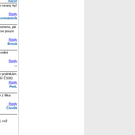
názor
 strany byl
Reply
ormidelník
pomenu, jak
e se pouze
Reply
Brouk
 velké
Reply
...
m praktikám.
jší ČSSD.
Reply
PeeL
 z fitka
Reply
Člověk
, což