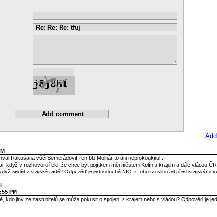
Add
AM
vál Rakušana vůči Semerádovi! Ten blb Molnár to ani neprokouknul...
, když v rozhovoru řekl, že chce být pojítkem měi městem Kolín a krajem a dále vládou ČR 
 když seděl v krajské radě? Odpověď je jednoduchá NIC, z toho co sliboval před krajskými vo
i
9:55 PM
ě, kdo jiný ze zastupitelů se může pokusit o spojení s krajem nebo s vládou? Odpověď je je