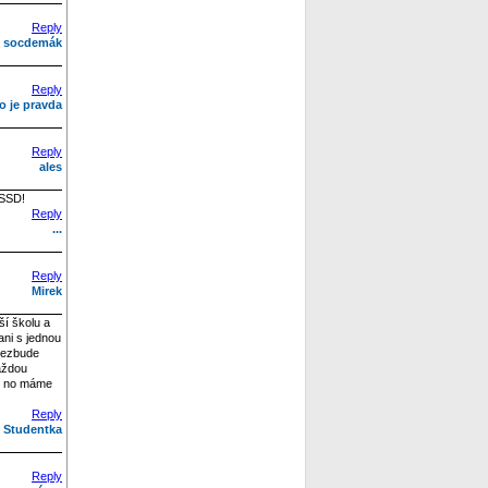
Reply
socdemák
Reply
o je pravda
Reply
ales
ČSSD!
Reply
...
Reply
Mirek
ší školu a
ani s jednou
Nezbude
aždou
ní? no máme
Reply
Studentka
Reply