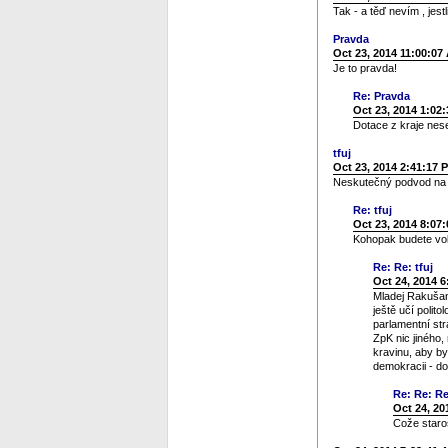
Tak - a těď nevím , jestl
Pravda
Oct 23, 2014 11:00:07
Je to pravda!
Re: Pravda
Oct 23, 2014 1:02
Dotace z kraje nese
tfuj
Oct 23, 2014 2:41:17 
Neskutečný podvod na v
Re: tfuj
Oct 23, 2014 8:07
Kohopak budete voli
Re: Re: tfuj
Oct 24, 2014 
Mladej Rakušan 
ještě učí polit
parlamentní st
ZpK nic jiného
kravinu, aby byl
demokracii - d
Re: Re: Re
Oct 24, 20
Cože staros