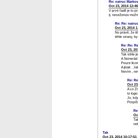
Re: natruc Markov
Oct 23, 2014 12:4
V prvé řadě je to p
tj. neseženou možné
Re: Re: natru
Oct 23, 2014 
No právě, že ti
téhle strany, by
Re: Re: Re
Oct 23, 20
Tak tohle j
A Semerád 
Pouze licom
A jinak . J
Nevím , nev
Re: Re
Oct 23
A co Zm
to logi
Jo, kdy
Pospíši
Re
Oc
Tak
neb
Tak
Oct 23, 2014 10:17:51