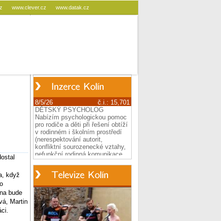
cz
www.clever.cz
www.datak.cz
ostal
a, když
po
ěna bude
vá, Martin
ci.