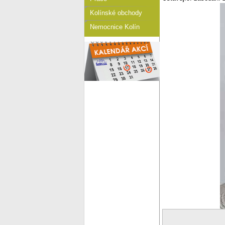
Kolínské obchody
Nemocnice Kolín