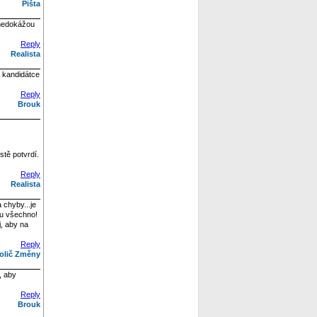
Pišta
o nedokážou
Reply
Realista
a kandidátce
Reply
Brouk
stě potvrdí.
Reply
Realista
 chyby...je
jou všechno!
j, aby na
Reply
olič Změny
, aby
Reply
Brouk