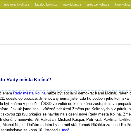
ubytovani.kolin.cz
katalog.kolin.cz
www.idum.cz
televize.kolin.cz
kino.kolin.
do Rady města Kolína?
 členem
Rady města Kolína
může být sociální demokrat Karel Molnár. Návrh d
011 odešlo do opozice. Jmenovaný nemá jisté, zda ho podpoří jeho kolínská
lo být známo v pondělí. ČSSD ve volbě do kolínského zastupitelstva propadl
místo. Jak už jsme psali, vítězné sdružení Změna pro Kolín vydalo v pátek, 
, tiskovou zprávu týkající se návrhu na složení nové Rady města Kolína. Zm
 členů. Jmenovitě: Vít Rakušan, Michael Kašpar, Petr Král, Pavlína Havlíko
a, Michal Najbrt. Dalším radním by se měl stát Tomáš Růžička za hnutí Kolíňá
astupitelstva se koná 10. listopadu.
meč