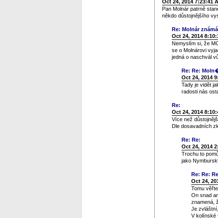
Oct 24, 2014 7:23:41 
Pan Molnár patrně stan
někdo důstojnějšího vy
Re: Molnár známá
Oct 24, 2014 8:10
Nemyslím si, že MO
se o Molnárovi vyj
jedná o naschvál v
Re: Re: Moln
Oct 24, 2014 
Tady je vidět ja
radosti nás ost
Re:
Oct 24, 2014 8:10
Více než důstojnějš
Dle dosavadních zk
Re: Re:
Oct 24, 2014 
Trochu to pomůž
jako Nymburský
Re: Re: Re
Oct 24, 20
Tomu věřte
On snad an
znamená, ž
Je zvláštní
V kolínské