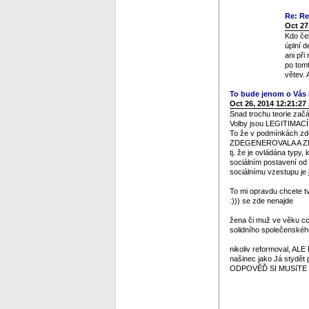
Re: Re
Oct 27
Kdo če
úplní d
ani při
po tomt
větev.
To bude jenom o Vás k
Oct 26, 2014 12:21:27
Snad trochu teorie začá
Volby jsou LEGITIMACÍ
To že v podmínkách zde
ZDEGENEROVALA A 
tj. že je ovládána typ
sociálním postavení od 
sociálnímu vzestupu je
To mi opravdu chcete t
:))) se zde nenajde
žena či muž ve věku cc
solidního společenského
nikoliv reformoval, AL
našinec jako Já stydět 
ODPOVĚĎ SI MUSíTE DÁT 