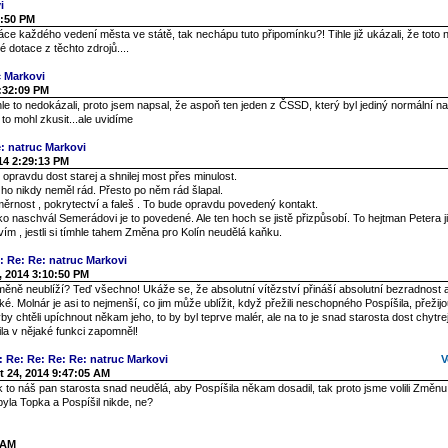
i
6:50 PM
ráce každého vedení města ve státě, tak nechápu tuto připomínku?! Tihle již ukázali, že tot
 dotace z těchto zdrojů....
c Markovi
1:32:09 PM
hle to nedokázali, proto jsem napsal, že aspoň ten jeden z ČSSD, který byl jediný normální n
 to mohl zkusit...ale uvidíme
: natruc Markovi
14 2:29:13 PM
e opravdu dost starej a shnilej most přes minulost.
ho nikdy neměl rád. Přesto po něm rád šlapal.
ěrnost , pokrytectví a faleš . To bude opravdu povedený kontakt.
ako naschvál Semerádovi je to povedené. Ale ten hoch se jistě přizpůsobí. To hejtman Petera ji
ím , jestli si tímhle tahem Změna pro Kolín neudělá kaňku.
: Re: Re: natruc Markovi
, 2014 3:10:50 PM
ěně neublíží? Teď všechno! Ukáže se, že absolutní vítězství přináší absolutní bezradnost a
cké. Molnár je asi to nejmenší, co jim může ublížit, když přežili neschopného Pospíšila, přeži
by chtěli upíchnout někam jeho, to by byl teprve malér, ale na to je snad starosta dost chytre
la v nějaké funkci zapomněl!
: Re: Re: Re: Re: natruc Markovi
V
t 24, 2014 9:47:05 AM
 to náš pan starosta snad neudělá, aby Pospíšila někam dosadil, tak proto jsme volili Změnu
yla Topka a Pospíšil nikde, ne?
 AM