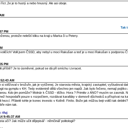
i říct ,že je to hustý a nebo hnusný. Ale asi oboje.
 AM
Tak t
:37 PM
ženou, protože neleští kliku na kraji u Marka či u Petery.
PM
oličích! Volil jsem ČSSD, aby nebyl u moci Rakušan a teď je u moci Rakušan s podporou 
:05 PM
t příště? Je to úsměvné, pokud se dá při smíchu i zvracet.
6:52:43 AM
si stěžoval v brožuře, jak je vytíženej. Je starosta města, krajský zastupitel, vyštudoval dal
ologii na gymplu v KH. Tedy evidentně dělá všechno jen napůl. Jak bylo řečeno, nemají pojítko 
ranou. Kdo jim pomůže? Molnár k ČSSD - těžko. Hora ? Primitiv z ANO? musím se zasmát. 
, než hospodařit pouze s rozpočtem, rozdávat karafiáty v domově důchodců a příspívat na k
i hezcí. Přátelé tohle je konec investic v Kolíně. Finíto. Bože jak můžou bejt voliči tak debil
obře nám tak.
: tfuj
14 9:45:37 AM
ta učí? Jak může učit dějepisář - němčinář politologii?