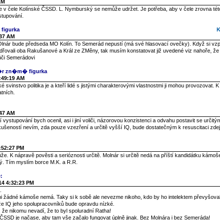
AM
e v čele Kolínské ČSSD. L. Nymburský se nemůže udržet. Je potřeba, aby v čele zrovna této
stupování.
 figurka
K
:37 AM
lnár bude předseda MO Kolín. To Semerád nepustí (má své hlasovací ovečky). Když si vz
adřovali oba Rakušanové a Král ze ZMěny, tak musím konstatovat již uvedené viz nahoře, ž
ůči Semerádovi
�r zn�m� figurka
9:49:19 AM
ké svinstvo politika je a kteří lidé s jistými charakterovými vlastnostmi ji mohou provozovat. K
atních.
:47 AM
í vystupování bych ocenil, asi i jiní voliči, názorovou konzistenci a odvahu postavit se určitý
ušeností nevím, zda pouze vzezření a určitě vyšší IQ, bude dostatečným k resuscitaci zde
2:52:27 PM
e. K nápravě pověsti a serióznosti určitě. Molnár si určitě nedá na příští kandidátku kámoše
. Tím myslím borce M.K. a R.R.
:
14 4:32:23 PM
.
i žádné kámoše nemá. Taky si k sobě ale nevezme nikoho, kdo by ho intelektem převyšoval
e IQ jeho spolupracovníků bude opravdu nízké.
, že nikomu nevadí, že to byl spoluradní Ratha!
 ČSSD je načase, aby tam vše začalo fungovat úplně jinak. Bez Molnára i bez Semeráda!