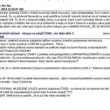
: Re: Re:
, 2014 11:32:07 AM
kal jiný výsledek ČSSD v Kolíně musel být úplně nesoudný, nebo předpokládat, že k volbám 
ementi. To, co předvedl Semerád se svojí partičkou (tchýně, kámoši, brácha) se už nedala 
 nejlepší vůli. To, že to s dotacemi půjde ztuha, to je jasné, když o nich rozhoduje Marek a mu
o výprasku zviditelni. Ale na to on je přeborník a bude se lísat k Peterovi a druhou rukou po
 Ale dobře nám tak, tohle bylo zřejmé už před volbami, jen si MAREK MYSLEL, ŽE JE NEO
olínští občané - situace ve zdejší ČSSD : eto Vaše dělo !!
Jaros
 AM
tkem : politická strana je základním pilířem systému zvaného parlamentní demokracie .
 moci v tomto systému a OBČAN suverénem . Tečka .
jšího města politická strana nejstarší na politické mapě na území Koruny svatováclavské
ZMUTOVALA DO PODOBY
y, kteří nesou typologicky ZNAKY z pohledu antropologického LUMPENPROLETARIÁTU a pouze
něho tím , že se konstituovali přesně v éře ,kdy POLITICKÁ PARTAJ sloužila jako výtah k m
 jenom dobovým determinantem- který nikoho apriori neomlouvá !!!
vrdit, že i v těchto podivných časech a podmínkách Vámi vytvořené ILUZE o " Palermu střed
a 40 -45 let solidní sociálně-ekonomické saturace , žijící v nezpochybnitelném svazku man
 kreditu - který či která by
E POSTAVIL NA ZELENÉ LOUCE okresní organizaci ČSSD - za kterou by se nemusel ani tak "
při volbě do zastupitelských sborů toho či onoho stupně ????
SAMI A mít na paměti , že to za Vás nikdo neudělá !!!!!