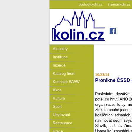
obchody.kolin.cz
inzerce.kolin.cz
Aktuality
Instituce
Inzerce
Katalog firem
10/23/14
Pronikne ČSSD 
Kolínské WWW
Akce
Posledním, devátým
Kultura
poté, co hnutí ANO 2
organizace. To by mě
Sport
získala pouhé jedno 
Ubytování
koaličních jednáních
navrhovat sedm svých
Restaurace
Slavík, Ladislav Zim
Ustavující zasedání z
Práce