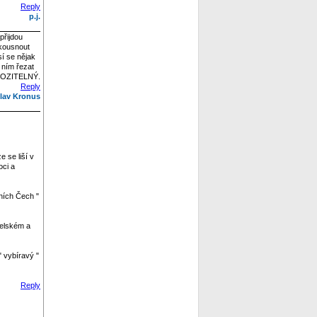
Reply
p.j.
přijdou
skousnout
sí se nějak
d ním řezat
HROZITELNÝ.
Reply
lav Kronus
 se liší v
oci a
ních Čech "
želském a
 vybíravý "
Reply