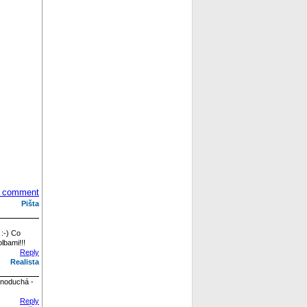
 comment
Pišta
:-) Co
lbami!!!
Reply
Realista
dnoduchá -
Reply