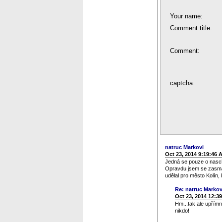
Your name:
Comment title:
Comment:
captcha:
natruc Markovi
Oct 23, 2014 9:19:46 
Jedná se pouze o nasch
Opravdu jsem se zasmál
udělal pro město Kolín,
Re: natruc Markov
Oct 23, 2014 12:3
Hm...tak ale upřímn
nikdo!