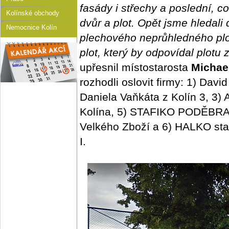
fasády i střechy a poslední, c
Kolínské obchody
dvůr a plot. Opět jsme hledali
Nemocnice Kolín
plechového neprůhledného plo
plot, který by odpovídal plotu
upřesnil místostarosta
Michae
rozhodli oslovit firmy: 1) David
Daniela Vaňkáta z Kolín 3, 3)
Kolína, 5) STAFIKO PODĚBRADY
Velkého Zboží a 6) HALKO stav
I.