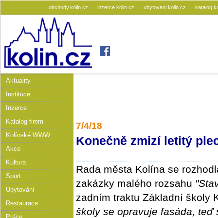
obchody.kolin.cz
inzerce.kolin.cz
ubytovani.kolin.cz
katalog.k
Aktuality
Instituce
Inzerce
Katalog firem
7/4/18
Kolínské WWW
Konečně zmizí letitý pl
Akce
Kultura
Rada města Kolína se rozhodla 
Sport
zakázky malého rozsahu
"Sta
Ubytování
zadním traktu Základní školy K
Restaurace
školy se opravuje fasáda, teď 
Práce