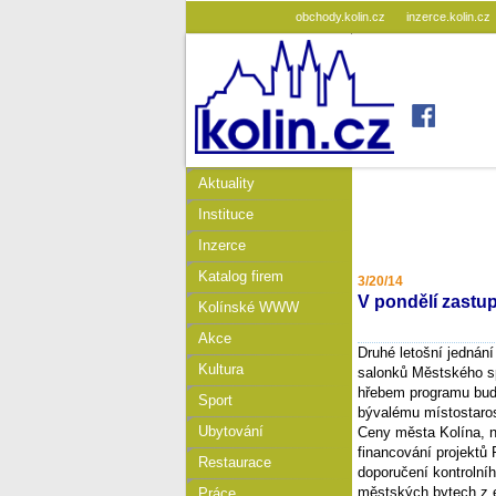
obchody.kolin.cz
inzerce.kolin.cz
Aktuality
Instituce
Inzerce
Katalog firem
3/20/14
V pondělí zastup
Kolínské WWW
Akce
Druhé letošní jednání
Kultura
salonků Městského sp
hřebem programu bude
Sport
bývalému místostaros
Ubytování
Ceny města Kolína, n
financování projektů
Restaurace
doporučení kontrolní
městských bytech z e
Práce