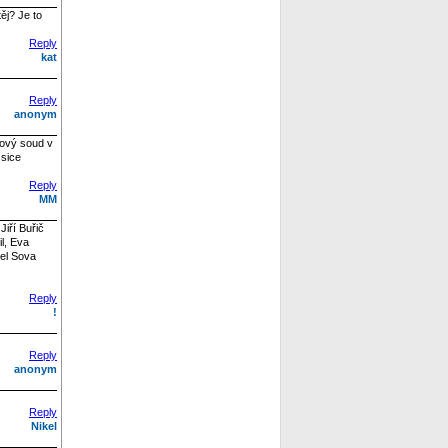
ěj? Je to
Reply
kat
Reply
anonym
kový soud v
 sice
Reply
MM
iří Buřič
l, Eva
rel Sova
Reply
!
Reply
anonym
Reply
Nikel