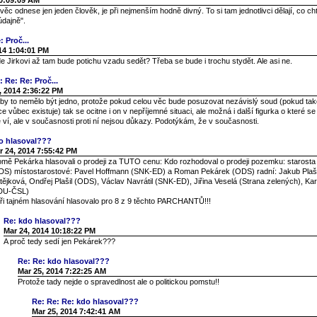
10:09:09 AM
věc odnese jen jeden člověk, je při nejmenším hodně divný. To si tam jednotlivci dělají, co cht
údajně".
: Proč...
14 1:04:01 PM
e Jirkovi až tam bude potichu vzadu sedět? Třeba se bude i trochu stydět. Ale asi ne.
: Re: Re: Proč...
, 2014 2:36:22 PM
i by to nemělo být jedno, protože pokud celou věc bude posuzovat nezávislý soud (pokud ta
ce vůbec existuje) tak se ocitne i on v nepříjemné situaci, ale možná i další figurka o které se
 ví, ale v současnosti proti ní nejsou důkazy. Podotýkám, že v současnosti.
o hlasoval???
r 24, 2014 7:55:42 PM
omě Pekárka hlasovali o prodeji za TUTO cenu: Kdo rozhodoval o prodeji pozemku: starosta J
DS) místostarostové: Pavel Hoffmann (SNK-ED) a Roman Pekárek (ODS) radní: Jakub Plaši
ějková, Ondřej Plašil (ODS), Václav Navrátil (SNK-ED), Jiřina Veselá (Strana zelených), Ka
DU-ČSL)
při tajném hlasování hlasovalo pro 8 z 9 těchto PARCHANTŮ!!!
Re: kdo hlasoval???
Mar 24, 2014 10:18:22 PM
A proč tedy sedí jen Pekárek???
Re: Re: kdo hlasoval???
Mar 25, 2014 7:22:25 AM
Protože tady nejde o spravedlnost ale o politickou pomstu!!
Re: Re: Re: kdo hlasoval???
Mar 25, 2014 7:42:41 AM