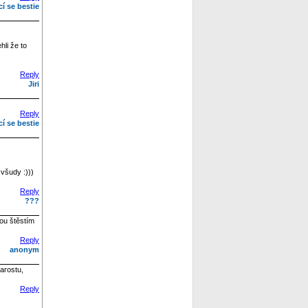
cí se bestie
hli že to
Reply
Jiri
Reply
cí se bestie
všudy :)))
Reply
???
dou štěstím
Reply
anonym
arostu,
Reply