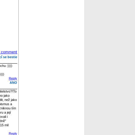
 comment
cí se bestie
chu :))))
)))
Reply
ANO
itelstvo?!To
no jako
it, než jako
ibismus a
zniknou tím
u a její
vali i
dně"
15 mil
Reply