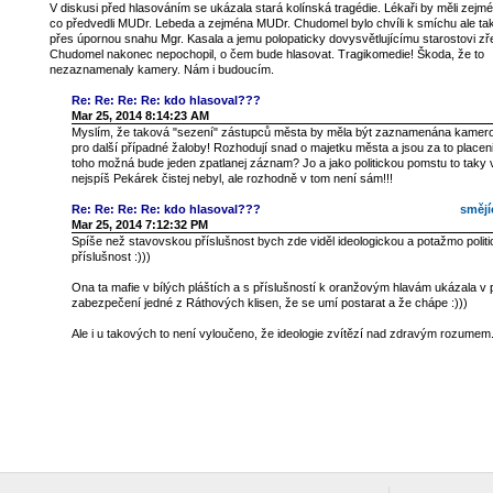
V diskusi před hlasováním se ukázala stará kolínská tragédie. Lékaři by měli zejmén
co předvedli MUDr. Lebeda a zejména MUDr. Chudomel bylo chvíli k smíchu ale taky
přes úpornou snahu Mgr. Kasala a jemu polopaticky dovysvětlujícímu starostovi z
Chudomel nakonec nepochopil, o čem bude hlasovat. Tragikomedie! Škoda, že to
nezaznamenaly kamery. Nám i budoucím.
Re: Re: Re: Re: kdo hlasoval???
Mar 25, 2014 8:14:23 AM
Myslím, že taková "sezení" zástupců města by měla být zaznamenána kamerou
pro další případné žaloby! Rozhodují snad o majetku města a jsou za to placen
toho možná bude jeden zpatlanej záznam? Jo a jako politickou pomstu to taky 
nejspíš Pekárek čistej nebyl, ale rozhodně v tom není sám!!!
Re: Re: Re: Re: kdo hlasoval???
smějí
Mar 25, 2014 7:12:32 PM
Spíše než stavovskou příslušnost bych zde viděl ideologickou a potažmo polit
příslušnost :)))
Ona ta mafie v bílých pláštích a s příslušností k oranžovým hlavám ukázala v 
zabezpečení jedné z Ráthových klisen, že se umí postarat a že chápe :)))
Ale i u takových to není vyloučeno, že ideologie zvítězí nad zdravým rozumem.