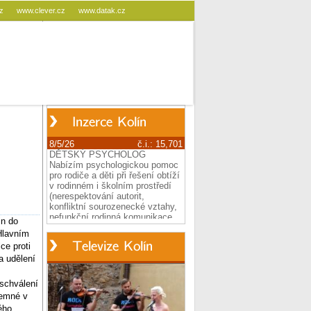
cz
www.clever.cz
www.datak.cz
in do
Hlavním
ce proti
a udělení
 schválení
jemné v
ého