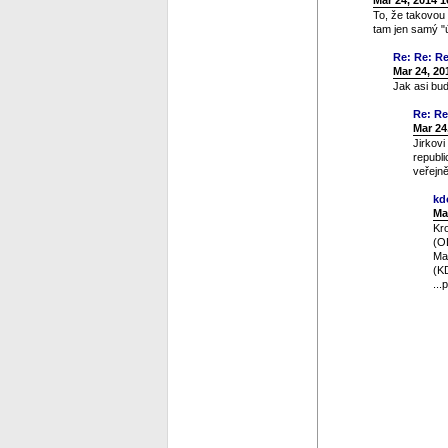
Mar 24, 2014 
To, že takovou 
tam jen samý "
Re: Re: Re
Mar 24, 20
Jak asi bud
Re: Re
Mar 24
Jirkov
republi
veřejně
kd
Ma
Kr
(O
Mat
(K
...