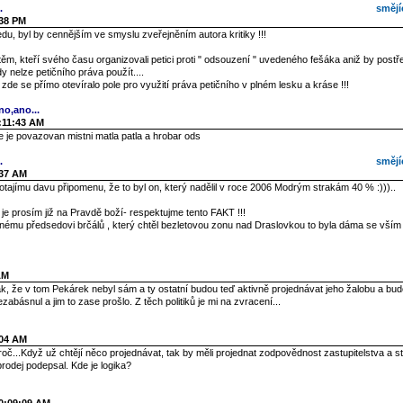
.
smějí
:38 PM
du, byl by cennějším ve smyslu zveřejněním autora kritiky !!!
ěm, kteří svého času organizovali petici proti " odsouzení " uvedeného fešáka aniž by postře
dy nelze petičního práva použít....
že zde se přímo otevíralo pole pro využití práva petičního v plném lesku a kráse !!!
no,ano...
7:11:43 AM
e je povazovan mistni matla patla a hrobar ods
.
smějí
:37 AM
ajímu davu připomenu, že to byl on, který nadělil v roce 2006 Modrým strakám 40 % :)))..
e prosím již na Pravdě boží- respektujme tento FAKT !!!
nému předsedovi brčálů , který chtěl bezletovou zonu nad Draslovkou to byla dáma se vším 
AM
k, že v tom Pekárek nebyl sám a ty ostatní budou teď aktivně projednávat jeho žalobu a bu
zabásnul a jim to zase prošlo. Z těch politiků je mi na zvracení...
:04 AM
oč...Když už chtějí něco projednávat, tak by měli projednat zodpovědnost zastupitelstva a st
prodej podepsal. Kde je logika?