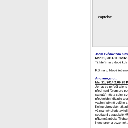
captcha:
Jsem zvědav zda hlav
Mar 21, 2014 11:36:32
Ti, kteří mu v době kdy 
P.S. na to lidově řečen
Ano,ano,ano...
Mar 21, 2014 2:09:28 
Jen ať se to řeší a je 
přeci není fórum pro p
statutář města splnit s
předvolební divadlo a o
vtažení pěkně celého za
Kolínu obrovské náklady
významný představitel j
současní zastupitelé M
přítomná média. Třeba s
investorovi a pozemek