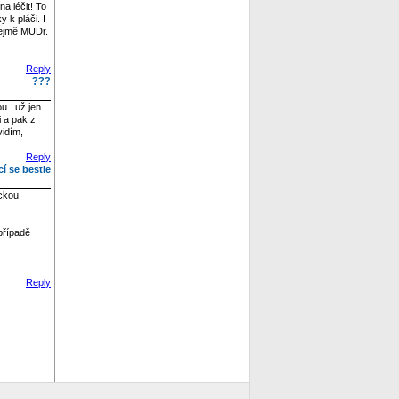
a léčit! To
 k pláči. I
řejmě MUDr.
Reply
???
...už jen
i a pak z
vidím,
Reply
cí se bestie
ickou
případě
...
Reply