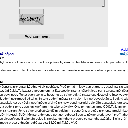
Add
ně přijdou
smějí
 AM
byl na vrcholu moci lezli do zadku a potom Ti, kteří mu tak lidově řečeno trochu pomohli do lo
o ale musí míti chlap koule a rovná záda a v tomto městě kombinace vcelku pojem neznámý :)
PM
to výstraha pro ostatní.Jedno však nechápu. Proč to náš mladý pan starosta zavádí na zastup
odávání žalob.Ta kauza s pozemkem na Šťáralce je známa několik let a pan starosta měl dáv
vou povinnost. Řekla bych, že je to bojácnost a spíše pěkná mazanost.Nelze si to jinak vysvětl
dvedení pozornosti od toho, že toto vedení města za 4 roky nic nepředvedlo.Je to i pěkný al
stupitelstva do věci, neboť město zřejmě nic nevysoudí (prodej schválilo zastupitelstvo) a v
 a bude z toho zase jen kšeft pro městské právníky. Ono to není ani proti ODS.Ta je mimo hr
e za katrem. Je to spíše proti důležitějším volebním soupeřům, protože pro tento prodej hlaso
UDr. Navrátil, JUDr. Molnár a dokonce senátor Lebeda!Bude to pěkné představení pro "náho
e alespoň docílí toho, že dojde k zneplatnění tohoto prodeje od samého začátku, Kolín vrátí 
 znovu prodá v dnešní době za cca 14,99 mil.Takže ANO