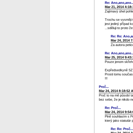
Re: Ano,ano,ano..
Mar 21, 2014 4:18
Zajímavý úhel pohle
Trochu se vysměji t
jest jediný případ k
...sděluji to proto 
Re: Re: Ano,a
Mar 24, 2014 
Za autora petic
Re: Ano,ano,ano..
Mar 25, 2014 9:43
Pouze jenom skřehot
Expředsedkyně SZ j
Prosti tomu součas
!!!
Proč...
Mar 24, 2014 8:18:52 
Proč to na mě působí ta
bez sebe, že je nikdo ne
Re: Proč...
Mar 24, 2014 9:54
Plně souhlasím s Pr
který jako statutár 
Re: Re: Proč...