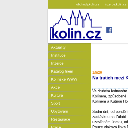
obchody.kolin.cz
inzerce.kolin.cz
Aktuality
Instituce
Inzerce
Katalog firem
1/5/26
Na tratích mezi
Kolínské WWW
Akce
Ve druhém lednovém t
Kultura
Kolínem, způsobené s
Kolínem a Kutnou Ho
Sport
Ubytování
Sedm dní, od pondělí
zastávkou na Zálabí.
Restaurace
uzavřeném úseku, od
Pouze vlaková linka
Práce