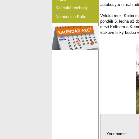
autobusy u ní nahrad
Kolínské obchody
Výluka mezi Kolínem a
Nemocnice Kolín
pondělí 5. ledna až 
mezi Kolínem a Kutno
vlakové linky budou
Your name: