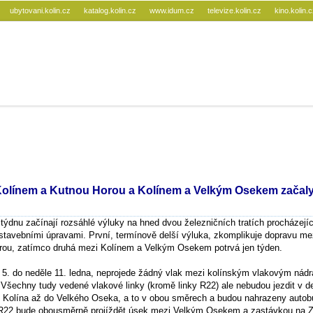
ubytovani.kolin.cz
katalog.kolin.cz
www.idum.cz
televize.kolin.cz
kino.kolin.
 Kolínem a Kutnou Horou a Kolínem a Velkým Osekem začaly
ýdnu začínají rozsáhlé výluky na hned dvou železničních tratích procházejí
tavebními úpravami. První, termínově delší výluka, zkomplikuje dopravu me
rou, zatímco druhá mezi Kolínem a Velkým Osekem potrvá jen týden.
 5. do neděle 11. ledna, neprojede žádný vlak mezi kolínským vlakovým nád
 Všechny tudy vedené vlakové linky (kromě linky R22) ale nebudou jezdit v d
 Kolína až do Velkého Oseka, a to v obou směrech a budou nahrazeny autob
 R22 bude obousměrně projíždět úsek mezi Velkým Osekem a zastávkou na Z