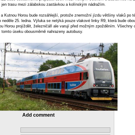
í jen trasu mezi zálabskou zastávkou a kolínským nádražím.
 Kutnou Horou bude rozsáhlejší, protože znemožní jízdu většiny vlaků po tét
do neděle 25. ledna. Výluka se netýká pouze vlakové linky R9, která bude ob
u Horou projíždět, železničáři ale varují před možným zpožděním. Všechny o
 v tomto úseku obousměrně nahrazeny autobusy.
Add comment