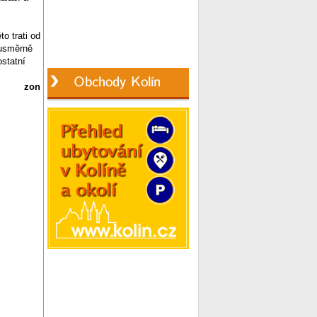
o trati od
ousměrně
statní
zon