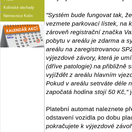
Kolínské obchody
"Systém bude fungovat tak, že
Nemocnice Kolín
vezmete parkovací lístek, na 
zároveň registrační značka Va
pobytu v areálu je zdarma a s
areálu na zaregistrovanou SPZ
výjezdové závory, která je um
(dříve patologie) na přibližně 
vyjíždět z areálu hlavním vje
Pokud v areálu setrváte déle n
započatá hodina stojí 50 Kč,"
j
Platební automat naleznete p
odstavení vozidla po dobu plac
pokračujete k výjezdové závoř