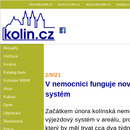
obchody.kolin.cz
inzerce.kolin.cz
ubytovani.kolin.cz
katalog.k
Aktuality
Instituce
Inzerce
Katalog firem
2/9/21
Kolínské WWW
V nemocnici funguje nov
Akce
systém
Kultura
Sport
Začátkem února kolínská nemo
Ubytování
výjezdový systém v areálu, pr
Restaurace
který by měl trvat cca dva týd
Práce