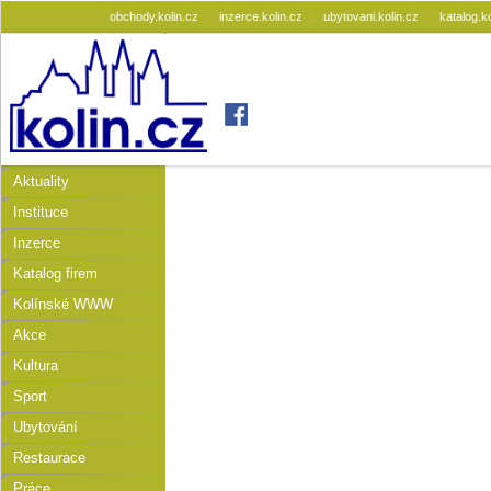
obchody.kolin.cz
inzerce.kolin.cz
ubytovani.kolin.cz
katalog.k
Aktuality
Instituce
Inzerce
Katalog firem
Kolínské WWW
Akce
Kultura
Sport
Ubytování
Restaurace
Práce