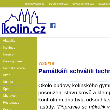
obchody.kolin.cz
inzerce.kolin.cz
ubytovani.kolin.cz
katalog.k
Aktuality
Instituce
Inzerce
Katalog firem
7/25/18
Kolínské WWW
​Památkáři schválili tec
Akce
Kultura
Okolo budovy kolínského gymná
Sport
posouzení stavu krovů a klem
Ubytování
kontrolním dnu byla odsouhlas
Restaurace
fasády.
"Připravilo se několik 
Práce