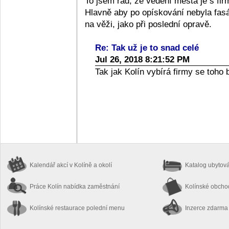
To jsem rád, že vedení města je s fi
Hlavně aby po opískování nebyla fasá
na věži, jako při poslední opravě.
Re: Tak už je to snad celé
Jul 26, 2018 8:21:52 PM
Tak jak Kolín vybírá firmy se toho 
Kalendář akcí
v Kolíně a okolí
Katalog ubytov
Práce Kolín
nabídka zaměstnání
Kolínské obch
Kolínské restaurace
polední menu
Inzerce zdarma