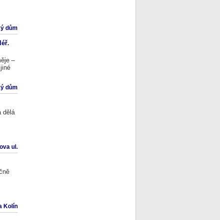
ký dům
éř.
ěje –
jiné
ký dům
á dělá
va ul.
ečně
 Kolín