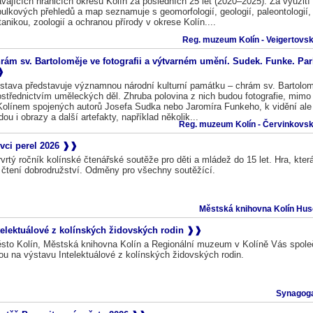
ávajících hranicích okresu Kolín za posledních 25 let (2020–2025). Za využití
bulkových přehledů a map seznamuje s geomorfologií, geologií, paleontologií,
tanikou, zoologií a ochranou přírody v okrese Kolín....
Reg. muzeum Kolín - Veigertovs
rám sv. Bartoloměje ve fotografii a výtvarném umění. Sudek. Funke. Parl
stava představuje významnou národní kulturní památku – chrám sv. Bartolom
ostřednictvím uměleckých děl. Zhruba polovina z nich budou fotografie, mimo 
Kolínem spojených autorů Josefa Sudka nebo Jaromíra Funkeho, k vidění ale
dou i obrazy a další artefakty, například několik...
Reg. muzeum Kolín - Červinkovs
vci perel 2026
rvrtý ročník kolínské čtenářské soutěže pro děti a mládež do 15 let. Hra, kter
 čtení dobrodružství. Odměny pro všechny soutěžící.
Městská knihovna Kolín Huso
telektuálové z kolínských židovských rodin
sto Kolín, Městská knihovna Kolín a Regionální muzeum v Kolíně Vás spol
ou na výstavu Intelektuálové z kolínských židovských rodin.
Synagoga