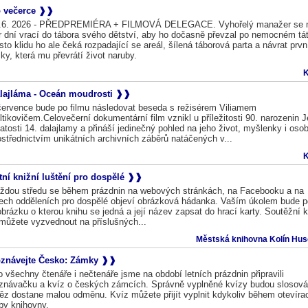
 večerce
.6. 2026 - PŘEDPREMIÉRA + FILMOVÁ DELEGACE. Vyhořelý manažer se 
r dní vrací do tábora svého dětství, aby ho dočasně převzal po nemocném tát
sto klidu ho ale čeká rozpadající se areál, šílená táborová parta a návrat prvn
sky, která mu převrátí život naruby.
K
lajláma - Oceán moudrosti
července bude po filmu následovat beseda s režisérem Viliamem
ltikovičem.Celovečerní dokumentární film vznikl u příležitosti 90. narozenin 
atosti 14. dalajlamy a přináší jedinečný pohled na jeho život, myšlenky i oso
ostřednictvím unikátních archivních záběrů natáčených v...
K
tní knižní luštění pro dospělé
ždou středu se během prázdnin na webových stránkách, na Facebooku a na
ech odděleních pro dospělé objeví obrázková hádanka. Vaším úkolem bude p
obrázku o kterou knihu se jedná a její název zapsat do hrací karty. Soutěžní k
 můžete vyzvednout na příslušných...
Městská knihovna Kolín Huso
znávejte Česko: Zámky
o všechny čtenáře i nečtenáře jsme na období letních prázdnin připravili
znávačku a kvíz o českých zámcích. Správně vyplněné kvízy budou slosová
těz dostane malou odměnu. Kvíz můžete přijít vyplnit kdykoliv během otevíra
by knihovny.