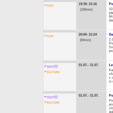
19:30
21:16
Po
10
106
pá
Mí
lá
20:00
21:24
Da
2.
84
Po
Sv
pr
01.07.
31.07.
Le
Ka
vš
z 
si
01.07.
31.07.
Po
Pr
po
ví
do