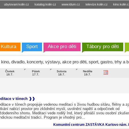
ubytovani.kolin.cz
katalog.kolin.cz
www.idum.cz
televize.kolin.cz
kino.kolin.
Kultura
Sport
Akce pro děti
Tábory pro děti
kino, divadlo, koncerty, výstavy, akce pro děti, sport, gastro, trhy a 
Čtvrtek
Pátek
Sobota
Neděle
16.7.
17.7.
18.7.
19.7.
ditace v tónech
ditace v tónech propojuje vedenou meditaci s živou hudbou sitáru, flétny a z
tkání nabízí prostor pro zklidnění mysli, uvolnění napětí a odpočinek od
ždodenního shonu. Meditaci vede rodilý Ind, který přináší svou osobní zkuše
indickou meditační tradicí. Program je vhodný pro...
Komunitní centrum ZASTÁVKA Karlovo nám. 8