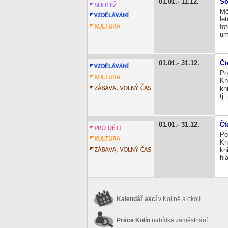
01.01.
11.12.
So
Mě
le
fo
um
01.01.
31.12.
Čt
Po
Kn
kn
tj
01.01.
31.12.
Čt
Po
Kn
kn
hl
Kalendář akcí
v Kolíně a okolí
Práce Kolín
nabídka zaměstnání