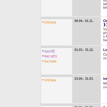
st
ta
bo
09.04.
01.11.
Ch
Vý
pr
s 
bu
01.03.
31.12.
Lo
Čt
ze
23.04.
31.03.
In
Mě
zv