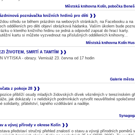
Městská knihovna Kolín, pobočka Benešo
ázdninová poznávačka knižních hrdinů pro děti
ždou středu se během prázdnin na webových stránkách, na Facebooku a na
ech odděleních pro děti objeví obrázková hádanka. Vaším úkolem bude pozna
rázku o kterého knižního hrdinu se jedná a odpověď zapsat do hrací karty.
utěžní kartu si můžete vyzvednout na příslušných odděleních knihovny...
Městská knihovna Kolín Huso
ZI ŽIVOTEM, SMRTÍ A TAMTÍM
N VYTISKA - obrazy. Vernisáž 23. června od 17 hodin
Galerie města
včata z pokoje 28
pozice přiblíží osudy mladých židovských dívek vězněných v terezínském gh
áže, jak dokázaly i v nelidských podmínkách vytvořit neuvěřitelné společens
né solidarity, přátelství, tajného vzdělávání a naděje.
Synagoga
av a vývoj přírody v okrese Kolín
stava představí stručný přehled znalostí o stavu a vývoji přírodních poměrů 