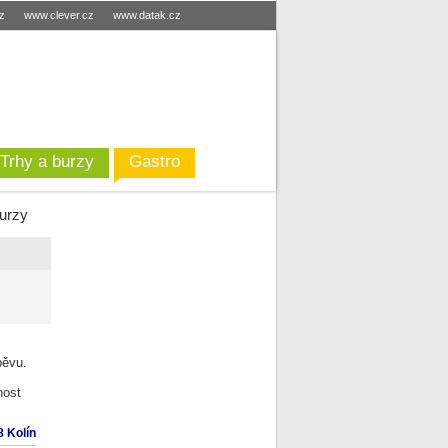
cz
www.clever.cz
www.datak.cz
Trhy a burzy
Gastro
burzy
pěvu.
nost
 Kolín