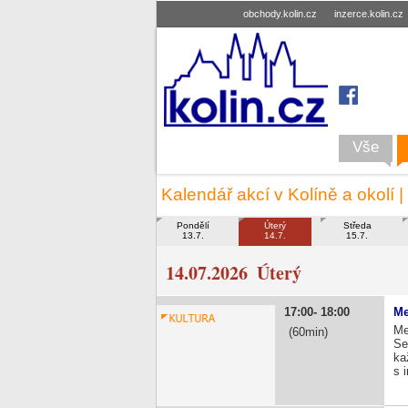
obchody.kolin.cz
inzerce.kolin.cz
Vše
Kalendář akcí v Kolíně a okolí |
Pondělí
Úterý
Středa
13.7.
14.7.
15.7.
14.07.2026
Úterý
17:00
18:00
Me
Me
60
Se
ka
s 