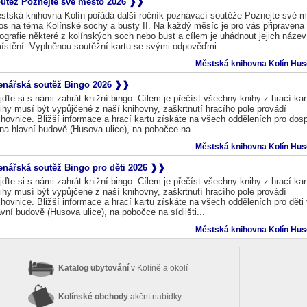
utěž Poznejte své město 2026
stská knihovna Kolín pořádá další ročník poznávací soutěže Poznejte své m
tos na téma Kolínské sochy a busty II. Na každý měsíc je pro vás připravena
tografie některé z kolínských soch nebo bust a cílem je uhádnout jejich název
ístění. Vyplněnou soutěžní kartu se svými odpověďmi...
Městská knihovna Kolín Huso
enářská soutěž Bingo 2026
jďte si s námi zahrát knižní bingo. Cílem je přečíst všechny knihy z hrací kar
ihy musí být vypůjčené z naší knihovny, zaškrtnutí hracího pole provádí
ihovnice. Bližší informace a hrací kartu získáte na všech odděleních pro dosp
. na hlavní budově (Husova ulice), na pobočce na...
Městská knihovna Kolín Huso
enářská soutěž Bingo pro děti 2026
jďte si s námi zahrát knižní bingo. Cílem je přečíst všechny knihy z hrací kar
ihy musí být vypůjčené z naší knihovny, zaškrtnutí hracího pole provádí
ihovnice. Bližší informace a hrací kartu získáte na všech odděleních pro děti t
avní budově (Husova ulice), na pobočce na sídlišti...
Městská knihovna Kolín Huso
Katalog ubytování
v Kolíně a okolí
Kolínské obchody
akční nabídky