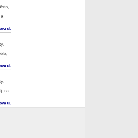
ěsto,
 a
va ul.
ty.
ělé,
va ul.
ty.
j. na
va ul.