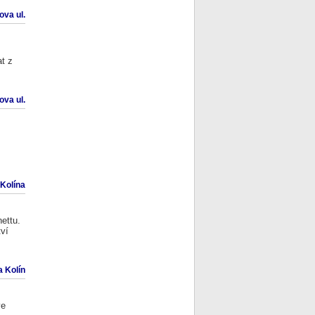
va ul.
t z
va ul.
 Kolína
ettu.
tví
 Kolín
ve