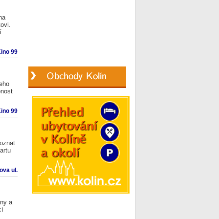
na
ovi.
í
ino 99
Jeho
bnost
ino 99
oznat
artu
va ul.
ny a
cí