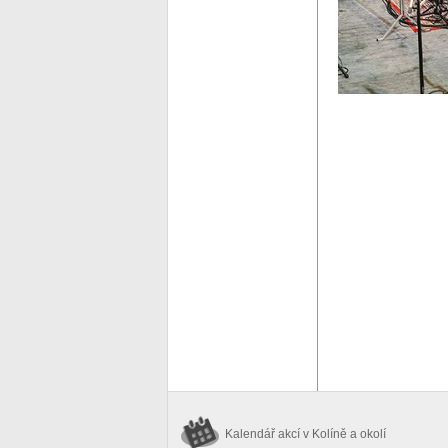
Kalendář akcí
v Kolíně a okolí