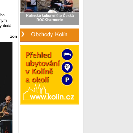
eho
aným
ny dodá
zon