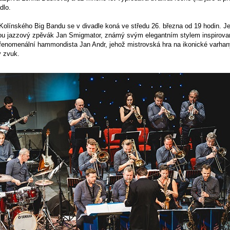
dlo.
 Kolínského Big Bandu se v divadle koná ve středu 26. března od 19 hodin. J
ou jazzový zpěvák Jan Smigmator, známý svým elegantním stylem inspirov
 fenomenální hammondista Jan Andr, jehož mistrovská hra na ikonické varha
ý zvuk.