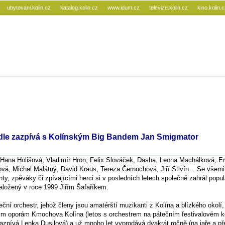
ubytovani.kolin.cz
katalog.kolin.cz
www.idum.cz
televize.kolin.cz
kino.kolin.
adle zazpívá s Kolínským Big Bandem Jan Smigmator
Hana Holišová, Vladimír Hron, Felix Slováček, Dasha, Leona Machálková, Er
vá, Michal Malátný, David Kraus, Tereza Černochová, Jiří Stivín... Se všemi
, zpěváky či zpívajícími herci si v posledních letech společně zahrál popul
aložený v roce 1999 Jiřím Šafaříkem.
ční orchestr, jehož členy jsou amatérští muzikanti z Kolína a blízkého okolí, 
ým oporám Kmochova Kolína (letos s orchestrem na pátečním festivalovém k
azpívá Lenka Dusilová) a už mnoho let vyprodává dvakrát ročně (na jaře a př