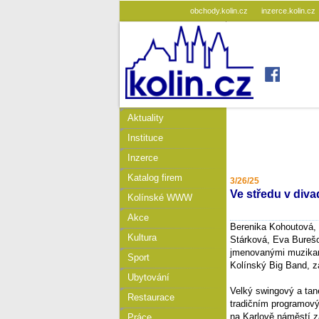
obchody.kolin.cz
inzerce.kolin.cz
Aktuality
Instituce
Inzerce
Katalog firem
3/26/25
Ve středu v div
Kolínské WWW
Akce
Berenika Kohoutová, 
Kultura
Stárková, Eva Burešo
jmenovanými muzikanty
Sport
Kolínský Big Band, z
Ubytování
Velký swingový a tane
Restaurace
tradičním programov
na Karlově náměstí z
Práce