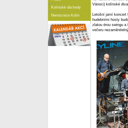
Vánoci) kolínské diva
Kolínské obchody
Letošní jarní koncert
Nemocnice Kolín
hudebními hosty bud
zlatou érou swingu a
večeru nezaměniteln