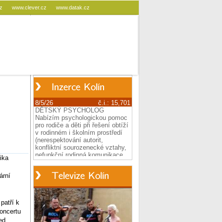
cz
www.clever.cz
www.datak.cz
ika
ární
patří k
oncertu
ed