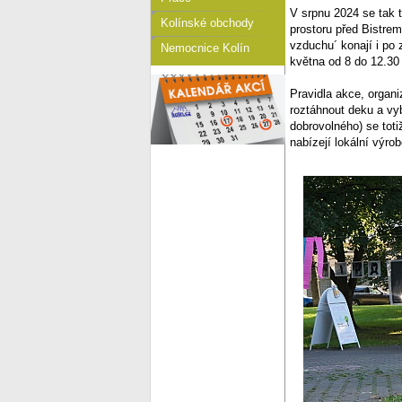
V srpnu 2024 se tak t
Kolínské obchody
prostoru před Bistrem
vzduchu´ konají i po
Nemocnice Kolín
května od 8 do 12.30 
Pravidla akce, organi
roztáhnout deku a vyb
dobrovolného) se toti
nabízejí lokální výr