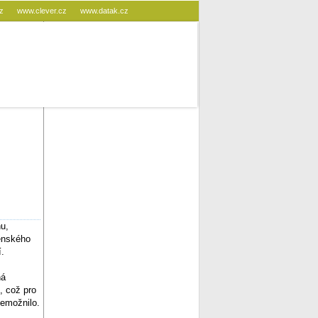
cz
www.clever.cz
www.datak.cz
u,
enského
í.
ná
, což pro
nemožnilo.