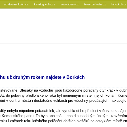
ubytovani.kolin.cz
katalog.kolin.cz
www.idum.cz
televize.kolin.cz
kino.kolin.
hu už druhým rokem najdete v Borkách
vštěvované ´Blešáky na vzduchu´ jsou každoročně pořádány čtyřikrát - v dubn
u. Až do poloviny předloňského roku byl neměnným místem jejich konání Kom
tění v centru města i dostatečné velikosti pro všechny prodávající i nakupujíc
ality nebylo nápadem pořadatelek, ale vynutila si ho předloni v červnu zaháje
ce Komenského parku. Ta byla spojená s jeho dlouhodobým úplným uzavřením
roku i začátek roku loňského pořádání dalších blešáků na obvyklém místě z