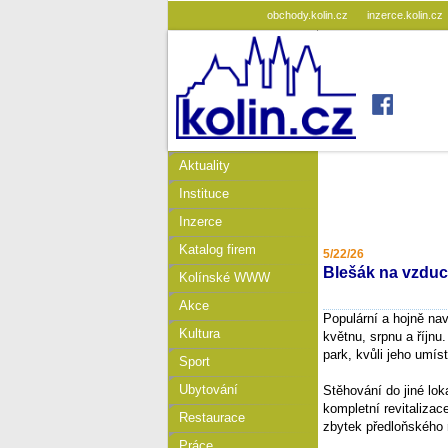
obchody.kolin.cz
inzerce.kolin.cz
Aktuality
Instituce
Inzerce
Katalog firem
5/22/26
Blešák na vzduc
Kolínské WWW
Akce
Populární a hojně na
Kultura
květnu, srpnu a říjn
park, kvůli jeho umís
Sport
Ubytování
Stěhování do jiné lok
kompletní revitaliza
Restaurace
zbytek předloňského 
Práce