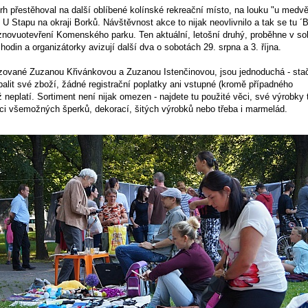
rh přestěhoval na další oblíbené kolínské rekreační místo, na louku "u medv
 U Stapu na okraji Borků. Návštěvnost akce to nijak neovlivnilo a tak se tu ´
 znovuotevření Komenského parku. Ten aktuální, letošní druhý, proběhne v so
hodin a organizátorky avizují další dva o sobotách 29. srpna a 3. října.
zované Zuzanou Křivánkovou a Zuzanou Istenčinovou, jsou jednoduchá - stačí 
alit své zboží, žádné registrační poplatky ani vstupné (kromě případného
ž neplatí. Sortiment není nijak omezen - najdete tu použité věci, své výrobky 
obci všemožných šperků, dekorací, šitých výrobků nebo třeba i marmelád.