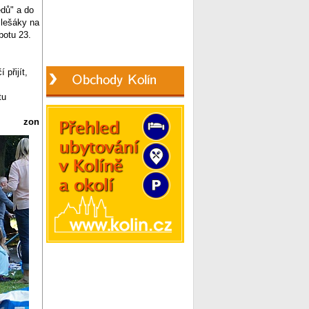
ědů" a do
Blešáky na
botu 23.
přijít,
tu
zon