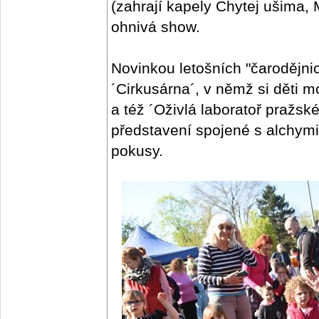
(zahrají kapely Chytej ušima,
ohnivá show.
Novinkou letošních "čarodějn
´Cirkusárna´, v němž si děti 
a též ´Oživlá laboratoř pražs
představení spojené s alchymi
pokusy.