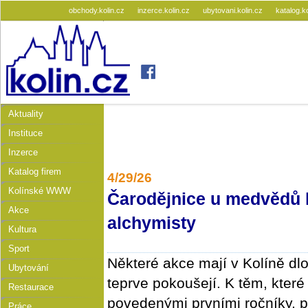
obchody.kolin.cz
inzerce.kolin.cz
ubytovani.kolin.cz
katalog.k
Aktuality
Instituce
Inzerce
Katalog firem
4/29/26
Kolínské WWW
Čarodějnice u medvědů lá
Akce
alchymisty
Kultura
Sport
Některé akce mají v Kolíně dlou
Ubytování
teprve pokoušejí. K těm, které
Restaurace
povedenými prvními ročníky, p
Práce