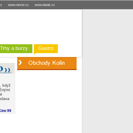
cz
www.clever.cz
www.datak.cz
Trhy a burzy
Gastro
u, když
ečnými
ké
oslava
Kino 99