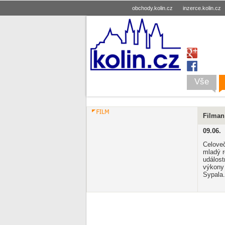
obchody.kolin.cz
inzerce.kolin.cz
Vše
Filman
09.06.
Celoveč
mladý r
událost
výkony 
Sypala.