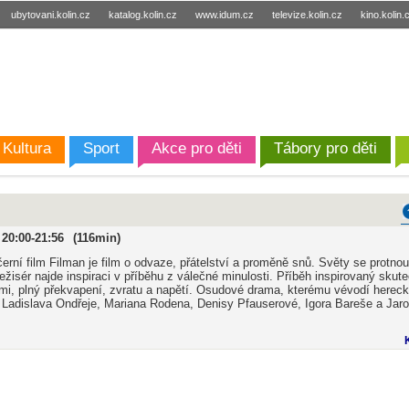
ubytovani.kolin.cz
katalog.kolin.cz
www.idum.cz
televize.kolin.cz
kino.kolin.
Kultura
Sport
Akce pro děti
Tábory pro děti
20:00
21:56
116
erní film Filman je film o odvaze, přátelství a proměně snů. Světy se protno
ežisér najde inspiraci v příběhu z válečné minulosti. Příběh inspirovaný skut
mi, plný překvapení, zvratu a napětí. Osudové drama, kterému vévodí herec
Ladislava Ondřeje, Mariana Rodena, Denisy Pfauserové, Igora Bareše a Jar