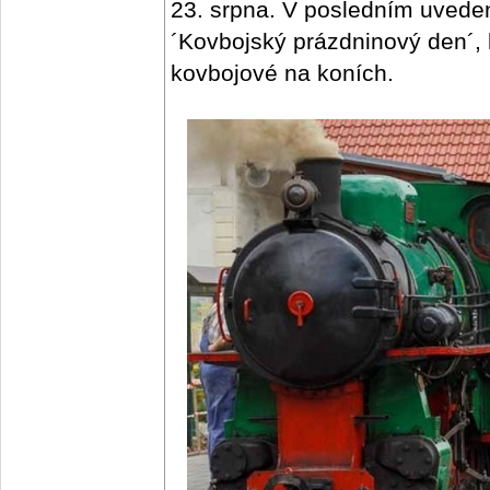
23. srpna. V posledním uveden
´Kovbojský prázdninový den´, 
kovbojové na koních.