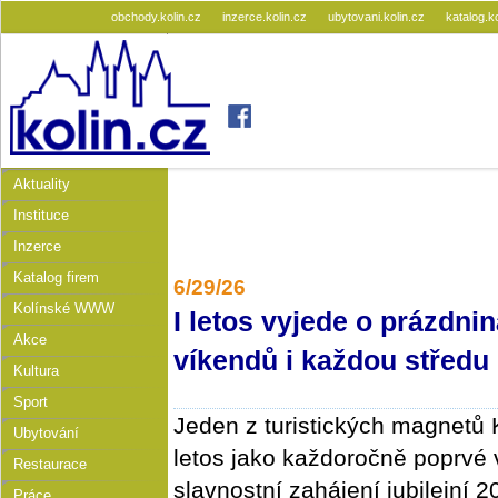
obchody.kolin.cz
inzerce.kolin.cz
ubytovani.kolin.cz
katalog.k
Aktuality
Instituce
Inzerce
Katalog firem
6/29/26
Kolínské WWW
I letos vyjede o prázdn
Akce
víkendů i každou středu
Kultura
Sport
Jeden z turistických magnetů 
Ubytování
letos jako každoročně poprvé 
Restaurace
slavnostní zahájení jubilejní 2
Práce