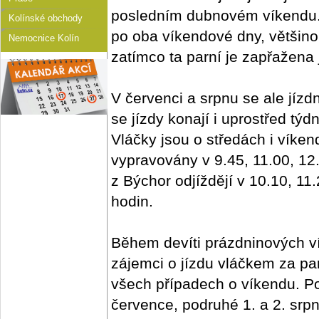
posledním dubnovém víkendu. 
Kolínské obchody
po oba víkendové dny, většino
Nemocnice Kolín
zatímco ta parní je zapřažena
V červenci a srpnu se ale jíz
se jízdy konají i uprostřed tý
Vláčky jsou o středách i víke
vypravovány v 9.45, 11.00, 12.
z Býchor odjíždějí v 10.10, 11
hodin.
Během devíti prázdninových ví
zájemci o jízdu vláčkem za par
všech případech o víkendu. Pop
července, podruhé 1. a 2. srp