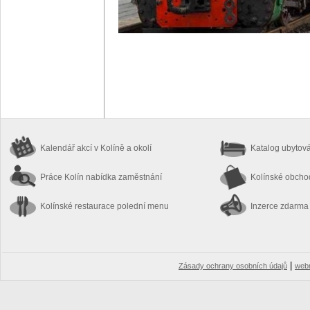
Kalendář akcí
v Kolíně a okolí
Katalog ubytov
Práce Kolín
nabídka zaměstnání
Kolínské obch
Kolínské restaurace
polední menu
Inzerce zdarma
|
Zásady ochrany osobních údajů
web