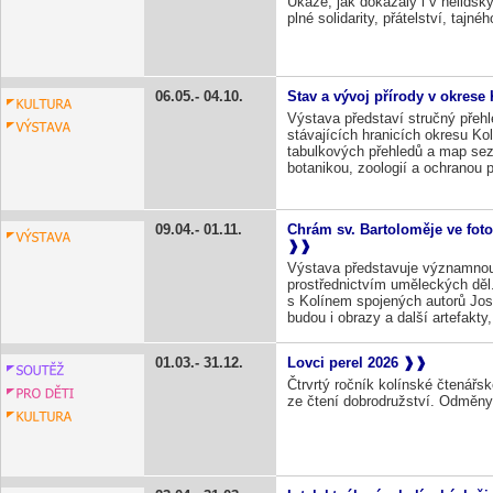
Ukáže, jak dokázaly i v nelidsk
plné solidarity, přátelství, tajn
06.05.
04.10.
Stav a vývoj přírody v okrese 
Výstava představí stručný přehl
stávajících hranicích okresu Kol
tabulkových přehledů a map sezn
botanikou, zoologií a ochranou p
09.04.
01.11.
Chrám sv. Bartoloměje ve foto
Výstava představuje významnou 
prostřednictvím uměleckých děl.
s Kolínem spojených autorů Jos
budou i obrazy a další artefakty,
01.03.
31.12.
Lovci perel 2026
Čtrvrtý ročník kolínské čtenářsk
ze čtení dobrodružství. Odměny