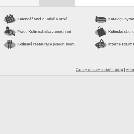
Kalendář akcí
v Kolíně a okolí
Katalog ubyto
Práce Kolín
nabídka zaměstnání
Kolínské obch
Kolínské restaurace
polední menu
Inzerce zdarm
|
Zásady ochrany osobních údajů
webm