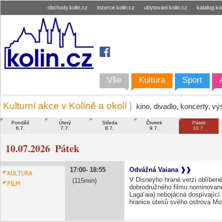
obchody.kolin.cz
inzerce.kolin.cz
ubytovani.kolin.cz
katalog.ko
Vše
Kultura
Sport
Kulturní akce v Kolíně a okolí |
kino, divadlo, koncerty, v
Pondělí
Úterý
Středa
Čtvrtek
Pátek
6.7.
7.7.
8.7.
9.7.
10.7.
10.07.2026
Pátek
17:00
18:55
Odvážná Vaiana
V Disneyho hrané verzi oblíbe
115
dobrodružného filmu nominovan
Lagaʻaia) nebojácná dospívající
hranice útesů svého ostrova M