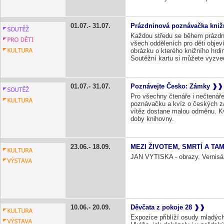
01.07.
31.07.
Prázdninová poznávačka knižn
Každou středu se během prázdn
všech odděleních pro děti obje
obrázku o kterého knižního hrdi
Soutěžní kartu si můžete vyzved
01.07.
31.07.
Poznávejte Česko: Zámky
Pro všechny čtenáře i nečtenáře 
poznávačku a kvíz o českých z
vítěz dostane malou odměnu. Kví
doby knihovny.
23.06.
18.09.
MEZI ŽIVOTEM, SMRTÍ A TA
JAN VYTISKA - obrazy. Vernisáž
10.06.
20.09.
Děvčata z pokoje 28
Expozice přiblíží osudy mladýc