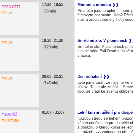
17:30
18:55
Mimoni a monstra
Přestože jsou to úplní mimoni, 
85
filmovým postavám. Kdo? Přece M
stáli u zrodu zlaté éry Hollywoo
19:30
21:30
Smrtelné zlo: V plamenech
Smrtelné zlo: V plamenech přináš
120
slavné série Evil Dead s úplně
chaosu.
20:00
22:25
Den odhalení
Léta jsme tušili, že nejsme ve 
145
důkaz. To se ale změní… Steven
dob, se vrátil ke svému oblíben
01.07.
31.07.
Letní knižní luštění pro dosp
Každou středu se během prázdn
všech odděleních pro dospělé 
z obrázku o kterou knihu se jedn
si můžete vyzvednout na přísluš