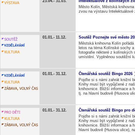
23.04.
31.03.
Intelektuálové z kolínských ž
Město Kolín, Městská knihovna
zvou na výstavu Intelektuálové 
01.01.
11.12.
Soutěž Poznejte své město 2
Městská knihovna Kolín pořádá 
letos na téma Kolínské sochy a 
fotografie některé z kolínských
umístění. Vyplněnou soutěžní k
01.01.
31.12.
Čtenářská soutěž Bingo 2026
Pojďte si s námi zahrát knižní b
Knihy musí být vypůjčené z naší
knihovnice. Bližší informace a 
tj. na hlavní budově (Husova uli
01.01.
31.12.
Čtenářská soutěž Bingo pro d
Pojďte si s námi zahrát knižní b
Knihy musí být vypůjčené z naší
knihovnice. Bližší informace a h
hlavní budově (Husova ulice), na