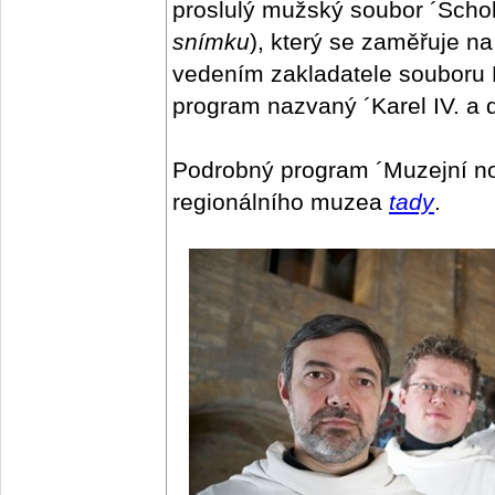
proslulý mužský soubor ´Schol
snímku
), který se zaměřuje n
vedením zakladatele souboru 
program nazvaný ´Karel IV. a 
Podrobný program ´Muzejní no
regionálního muzea
tady
.