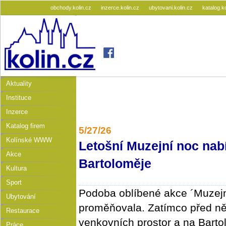
obchody.kolin.cz
inzerce.kolin.cz
ubytovani.kolin.cz
katalog.k
Aktuality
Instituce
Inzerce
Katalog firem
5/27/26
Kolínské WWW
Letošní Muzejní noc nab
Akce
Bartoloměje
Kultura
Sport
Podoba oblíbené akce ´Muzejn
Ubytování
proměňovala. Zatímco před něk
Restaurace
venkovních prostor a na Barto
Práce