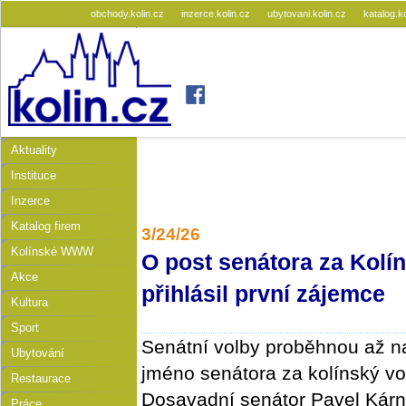
obchody.kolin.cz
inzerce.kolin.cz
ubytovani.kolin.cz
katalog.k
Aktuality
Instituce
Inzerce
Katalog firem
3/24/26
Kolínské WWW
O post senátora za Kolí
Akce
přihlásil první zájemce
Kultura
Sport
Senátní volby proběhnou až na 
Ubytování
jméno senátora za kolínský vo
Restaurace
Dosavadní senátor Pavel Kární
Práce