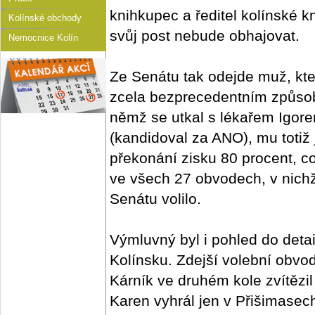
knihkupec a ředitel kolínské kn
Kolínské obchody
svůj post nebude obhajovat.
Nemocnice Kolín
Ze Senátu tak odejde muž, kte
zcela bezprecedentním způsob
němž se utkal s lékařem Igor
(kandidoval za ANO), mu totiž 
překonání zisku 80 procent, c
ve všech 27 obvodech, v nichž
Senátu volilo.
Výmluvný byl i pohled do deta
Kolínsku. Zdejší volební obvo
Kárník ve druhém kole zvítězil
Karen vyhrál jen v Přišimasech