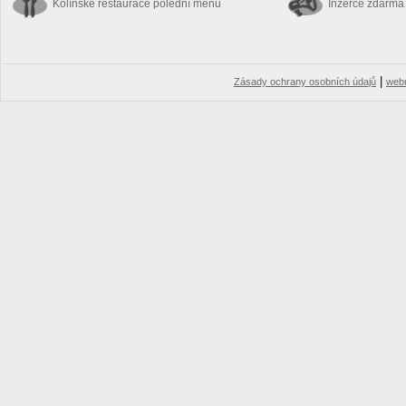
Kolínské restaurace
polední menu
Inzerce zdarma
|
Zásady ochrany osobních údajů
web